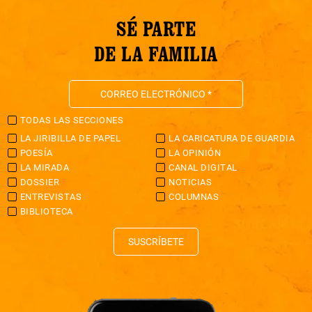
SÉ PARTE
DE LA FAMILIA
TODAS LAS SECCIONES
LA JIRIBILLA DE PAPEL
LA CARICATURA DE GUARDIA
POESÍA
LA OPINIÓN
LA MIRADA
CANAL DIGITAL
DOSSIER
NOTICIAS
ENTREVISTAS
COLUMNAS
BIBLIOTECA
SUSCRÍBETE