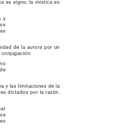
a es signo; la mística es
s y
ros
ñas
midad de la aurora por un
a conjugación:
omo
 de
va y las limitaciones de la
es dictados por la razón.
sar
 se
les