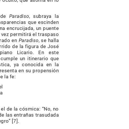
o oculto, que asoma en lo
I de
Paradiso
, subraya la
ansparencias que escinden
una encrucijada, un puente
 vez permitirá el traspaso
brado en
Paradiso
, se halla
rrido de la figura de José
piano Licario. En este
cumple un itinerario que
tica, ya conocida en la
presenta en su propensión
 la fe:
el
la
el de la cósmica: “No, no
 de las entrañas trasudada
gro” [7].