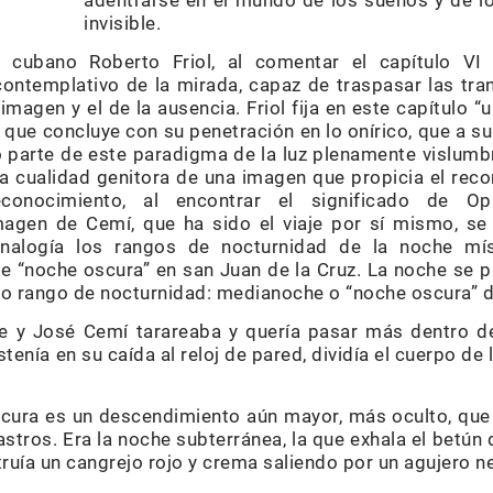
adentrarse en el mundo de los sueños y de l
invisible.
r cubano Roberto Friol, al comentar el capítulo V
contemplativo de la mirada, capaz de traspasar las tr
imagen y el de la ausencia. Friol fija en este capítulo “
] que concluye con su penetración en lo onírico, que a su
o parte de este paradigma de la luz plenamente vislum
la cualidad genitora de una imagen que propicia el reco
conocimiento, al encontrar el significado de Op
agen de Cemí, que ha sido el viaje por sí mismo, se 
nalogía los rangos de nocturnidad de la noche mís
de “noche oscura” en san Juan de la Cruz. La noche se 
do rango de nocturnidad: medianoche o “noche oscura” de
e y José Cemí tarareaba y quería pasar más dentro d
tenía en su caída al reloj de pared, dividía el cuerpo de 
scura es un descendimiento aún mayor, más oculto, que 
astros. Era la noche subterránea, la que exhala el betún
uía un cangrejo rojo y crema saliendo por un agujero ne