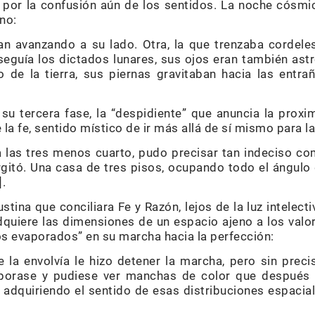
 por la confusión aún de los sentidos. La noche cósmic
no:
an avanzando a su lado. Otra, la que trenzaba cordele
seguía los dictados lunares, sus ojos eran también ast
o de la tierra, sus piernas gravitaban hacia las entra
su tercera fase, la “despidiente” que anuncia la proxi
la fe, sentido místico de ir más allá de sí mismo para l
 las tres menos cuarto, pudo precisar tan indeciso c
gitó. Una casa de tres pisos, ocupando todo el ángulo
].
stina que conciliara Fe y Razón, lejos de la luz intelecti
dquiere las dimensiones de un espacio ajeno a los valor
s evaporados” en su marcha hacia la perfección:
e la envolvía le hizo detener la marcha, pero sin preci
evaporase y pudiese ver manchas de color que después
 adquiriendo el sentido de esas distribuciones espacia