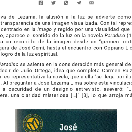
tiva de Lezama, la alusión a la luz se advierte com
 transparencia de una imagen visualizada. Con tal repre
 centrado en la
imago
y regido por una visualidad que 
o, aparece el sentido de la luz en la novela
Paradiso
(1
za un recorrido de la imagen desde un “germen pro
igura de José Cemí, hasta el encuentro con Oppiano Lica
logro de la luz espiritual.
Paradiso
se asienta en la consideración más general de
l decir de Julio Ortega, idea que completa Carmen Rui
al es representativa la novela, que a ella “se llega por i
2]. Al preguntar a José Lezama Lima sobre esta vinculació
 la oscuridad de un designio entrevisto, aseveró: “
iere, una claridad misteriosa […]” [3], lo que arroja m