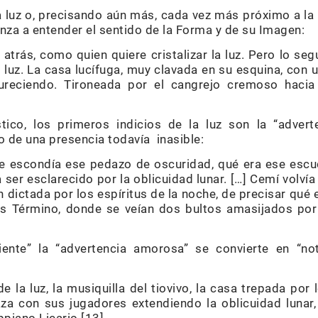
 luz o, precisando aún más, cada vez más próximo a la p
nza a entender el sentido de la Forma y de su Imagen:
trás, como quien quiere cristalizar la luz. Pero lo seg
uz. La casa lucífuga, muy clavada en su esquina, con 
reciendo. Tironeada por el cangrejo cremoso hacia
ico, los primeros indicios de la luz son la “adver
o de una presencia todavía inasible:
que escondía ese pedazo de oscuridad, qué era ese esc
ser esclarecido por la oblicuidad lunar. […] Cemí volvía
 dictada por los espíritus de la noche, de precisar qué 
os Término, donde se veían dos bultos amasijados por
ente” la “advertencia amorosa” se convierte en “no
la luz, la musiquilla del tiovivo, la casa trepada por 
aza con sus jugadores extendiendo la oblicuidad lunar,