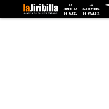
LA
LA
PO
JIRIBILLA
CARICATURA
DE PAPEL
DE GUARDIA