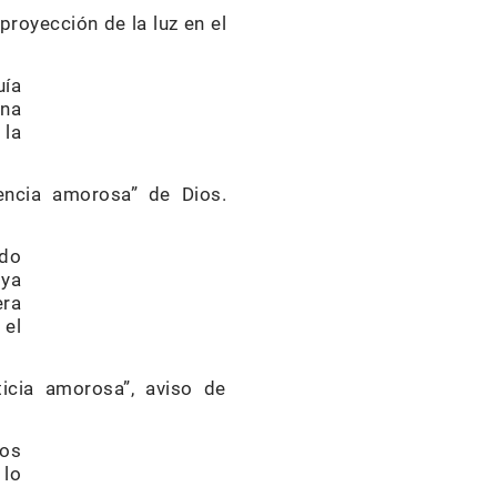
royección de la luz en el
uía
una
 la
tencia amorosa” de Dios.
udo
 ya
era
 el
ticia amorosa”, aviso de
los
 lo