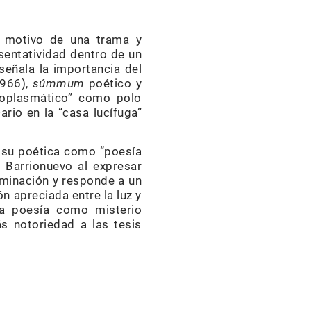
o motivo de una trama y
sentatividad dentro de un
señala la importancia del
966),
súmmum
poético y
toplasmático” como polo
rio en la “casa lucífuga”
 su poética como “poesía
z Barrionuevo al expresar
luminación y responde a un
n apreciada entre la luz y
La poesía como misterio
ás notoriedad a las tesis