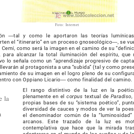
Foto: Internet
ión ―tal y como le aportaron las teorías lumínic
rten el “itinerario” en un proceso gnoseológico―, se vu
Cemí, como será la imagen en el camino de su “definici
 para alcanzar la total iluminación del espíritu, que
vo lo señala como un “aprendizaje progresivo de capta
e llevarán al protagonista a una “subida” (tal y como pres
amiento de su imagen en el logro pleno de su configura
ntro con Oppiano Licario― como finalidad del camino.
El rango distintivo de la luz en la poéti
plenamente en el
corpus
textual de
Paradiso
,
e la
propias bases de su “sistema poético”, punt
diversidad de cauces y modos de ver la poes
a
el denominador común de la “luminosidad”
arcanos. Este trazado de la luz es mot
contemplativa que hace que la mirada tra