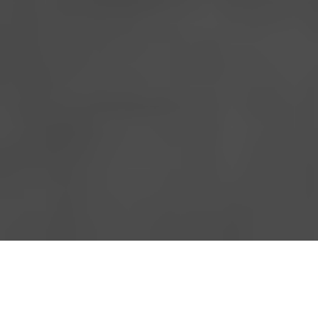
En
febrero
de
1871
José
Martí
llega
a
España en su
primer destierro. Su arribo coincide con el primer
intento de toma del poder por la clase obrera y, no