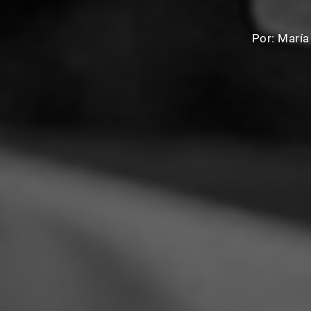
Por:
María