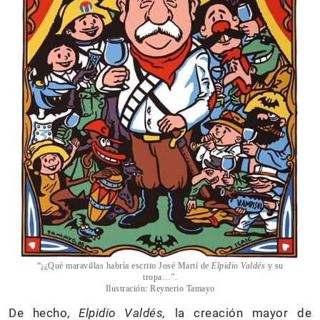
“¡¿Qué maravillas habría escrito José Martí de
Elpidio Valdés
y su
tropa…”.
Ilustración: Reynerio Tamayo
De hecho,
Elpidio Valdés,
la creación mayor de