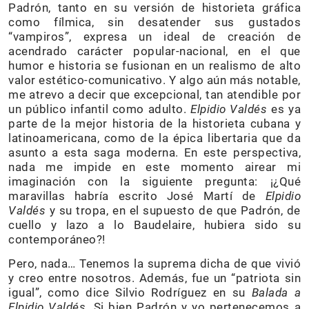
Padrón, tanto en su versión de historieta gráfica
como fílmica, sin desatender sus gustados
“vampiros”, expresa un ideal de creación de
acendrado carácter popular-nacional, en el que
humor e historia se fusionan en un realismo de alto
valor estético-comunicativo. Y algo aún más notable,
me atrevo a decir que excepcional, tan atendible por
un público infantil como adulto.
Elpidio Valdés
es ya
parte de la mejor historia de la historieta cubana y
latinoamericana, como de la épica libertaria que da
asunto a esta saga moderna. En este perspectiva,
nada me impide en este momento airear mi
imaginación con la siguiente pregunta: ¡¿Qué
maravillas habría escrito José Martí de
Elpidio
Valdés
y su tropa, en el supuesto de que Padrón, de
cuello y lazo a lo Baudelaire, hubiera sido su
contemporáneo?!
Pero, nada… Tenemos la suprema dicha de que vivió
y creo entre nosotros. Además, fue un “patriota sin
igual”, como dice Silvio Rodríguez en su
Balada a
Elpidio Valdés
. Si bien Padrón y yo pertenecemos a