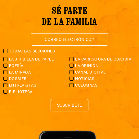
SÉ PARTE
DE LA FAMILIA
TODAS LAS SECCIONES
LA JIRIBILLA DE PAPEL
LA CARICATURA DE GUARDIA
POESÍA
LA OPINIÓN
LA MIRADA
CANAL DIGITAL
DOSSIER
NOTICIAS
ENTREVISTAS
COLUMNAS
BIBLIOTECA
SUSCRÍBETE