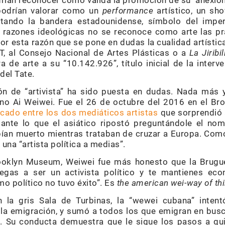
drían reconocer como válida la promoción de su anexio
podrían valorar como un
performance
artístico, un sh
rtando la bandera estadounidense, símbolo del imper
 razones ideológicas no se reconoce como arte las pr
por esta razón que se pone en dudas la cualidad artísti
T, al Consejo Nacional de Artes Plásticas o a
La Jiribil
a de arte a su “10.142.926”, título inicial de la inter
del Tate.
ón de “artivista” ha sido puesta en dudas. Nada más
hino Ai Weiwei. Fue el 26 de octubre del 2016 en el B
rcado entre los dos mediáticos artistas
que sorprendió 
 ante lo que el asiático ripostó preguntándole el no
bían muerto mientras trataban de cruzar a Europa. Como
 una “artista política a medias”.
rooklyn Museum, Weiwei fue más honesto que la Brugue
juegas a ser un activista político y te mantienes e
o político no tuvo éxito”. Es
the american wei-way of thi
 la gris Sala de Turbinas, la “wewei cubana” inten
la emigración, y sumó a todos los que emigran en busc
s. Su conducta demuestra que le sigue los pasos a qu