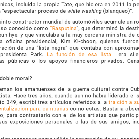
ánicas, incluida la propia Tate, que hiciera en 2011 la p
n “espectacular proceso de
white washing
(blanqueo)”.
uinto constructor mundial de automóviles acumule un r
 caso conocido como
“Rasputina
”, que determinó la dest
un-hye, y que vinculaba a la muy cercana ministra de c
a oficina presidencial, Kim Ki-choon, quienes fuer
oración de una “lista negra” que contaba con aproxim
 presidenta Park.
La función de esa lista
era sile
as públicas o los apoyos financieros privados. Censu
 doble moral?
aman los amanuenses de la guerra cultural contra Cuba
sta. Hace tres años, cuando aún no había liderado el s
 349, escribí tres artículos referidos a la
traición a s
entalización para campañas
como estas. Bastaría obse
ro, para contrastarlo con el de los artistas que particip
sus exposiciones personales o las de sus amigos, in