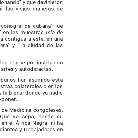
ionando” y que devinieron
ir las viejas maneras de
 iconográfica cubana” fue
h” en las muestras
Isla de
na contigua a este, en una
era” y “La ciudad de las
decretarse por institución
 artes y autodidactas.
cubanos han asumido esta
stras colaterales o en los
s la bienal donde ya nadie
exponen.
s de Medicina congoleses,
. Que yo sepa, desde su
en el África Negra; ni ha
udiantes y trabajadores en