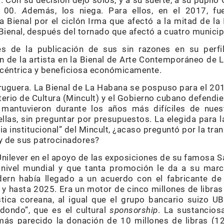
a. Con su decisión dejó solos, y a su suerte, a su pupilo 
l 00
. A
demás, los niega. Para ellos, en el 2017, fu
la Bienal por el ciclón Irma que afectó a la mitad de la 
 Bienal, después del tornado que afectó a cuatro municipi
es de la publicación de sus sin razones en su perfi
n de la artista en la Bienal de Arte Contemporáneo de L
rocéntrica y beneficiosa económicamente.
uguera. La Bienal de La Habana se pospuso para el 201
terio de Cultura (Mincult) y el Gobierno cubano defendier
mantuvieron durante los años más difíciles de nues
ellas, sin preguntar por presupuestos. La elegida para
ia institucional” del Mincult, ¿acaso preguntó por la tran
y de sus patrocinadores?
Unilever en el apoyo de las exposiciones de su famosa S
nivel mundial y que tanta promoción le da a su marca
ern había llegado a un acuerdo con el fabricante d
y hasta 2025. Era un motor de cinco millones de libras
tica coreana, al igual que el grupo bancario suizo UB
dondo”, que es el cultural
sponsorship
. La sustancios
ás parecido la donación de 10 millones de libras (12