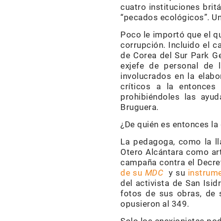
cuatro instituciones brit
“pecados ecológicos”. U
Poco le importó que el q
corrupción. Incluido el
de Corea del Sur Park Ge
exjefe de personal de l
involucrados en la elab
críticos a la entonces
prohibiéndoles las ayud
Bruguera.
¿De quién es entonces la
La pedagoga, como la ll
Otero Alcántara como arti
campaña contra el Decreto
de su
MDC
y su
instrum
del activista de San Isid
fotos de sus obras, de 
opusieron al 349.