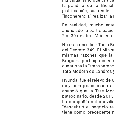
individualismo que critic
la pandilla de la Biena
justificación, suspender 
“incoherencia” realizar la
En realidad, mucho ant
anunciado la participació
2 al 30 de abril. Más eu
No es como dice Tania Br
del Decreto 349. El Minis
mismas razones que la 
Bruguera participaba en 
cuestiona la “transparenc
Tate Modern de Londres 
Hyundai fue el relevo de 
muy bien posicionado a 
anunció que la Tate Mod
patrocinarlo, desde 2015 
La compañía automovilís
“descubrió el negocio re
tiene como precedente m