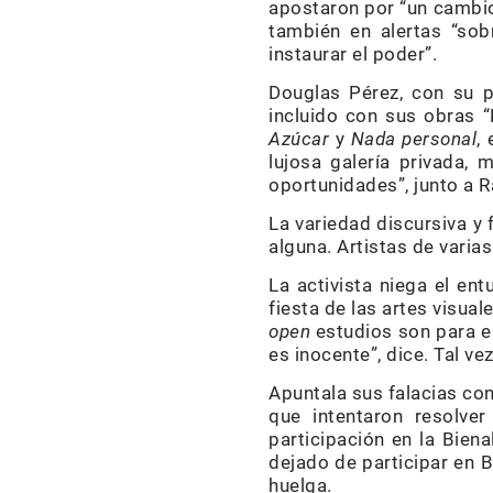
apostaron por “un cambio
también en alertas “sob
instaurar el poder”.
Douglas Pérez, con su po
incluido con sus obras 
Azúcar
y
Nada personal
,
lujosa galería privada,
oportunidades”, junto a Ra
La variedad discursiva y 
alguna. Artistas de vari
La activista niega el e
fiesta de las artes visua
open
estudios son para el
es inocente”, dice. Tal ve
Apuntala sus falacias co
que intentaron resolve
participación en la Bien
dejado de participar en B
huelga.