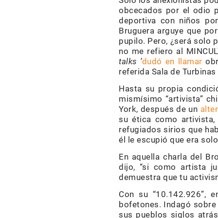
Solo los anexionistas po
obcecados por el odio 
deportiva con niños po
Bruguera arguye que por
pupilo. Pero, ¿será solo 
no me refiero al MINCUL
talks ’
dudó en llamar
obr
referida Sala de Turbinas 
Hasta su propia condici
mismísimo “artivista” c
York, después de un
alte
su ética como artivista,
refugiados sirios que ha
él le escupió que era solo
En aquella charla del B
dijo, “si como artista 
demuestra que tu activism
Con su “10.142.926”, en
bofetones. Indagó sobre 
sus pueblos siglos atrá