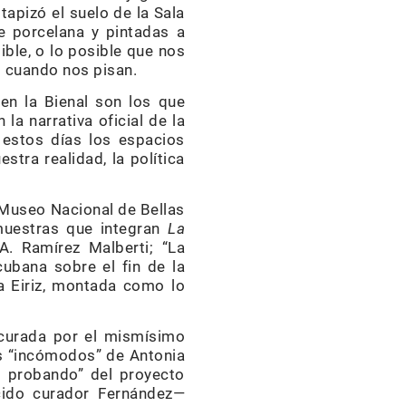
tapizó el suelo de la Sala
e porcelana y pintadas a
ble, o lo posible que nos
 cuando nos pisan.
 en la Bienal son los que
la narrativa oficial de la
 estos días los espacios
stra realidad, la política
l Museo Nacional de Bellas
muestras que integran
La
. Ramírez Malberti; “La
cubana sobre el fin de la
ña Eiriz, montada como lo
 curada por el mismísimo
os “incómodos” de Antonia
3 probando” del proyecto
ocido curador Fernández—