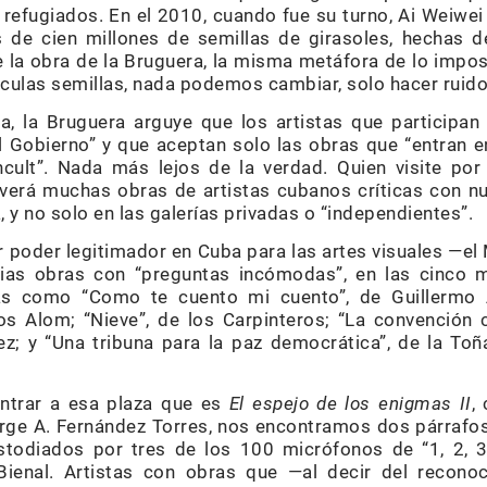
refugiados. En el 2010, cuando fue su turno, Ai Weiwei 
 de cien millones de semillas de girasoles, hechas d
 la obra de la Bruguera, la misma metáfora de lo imposi
ulas semillas, nada podemos cambiar, solo hacer ruido
, la Bruguera arguye que los artistas que participan
 Gobierno” y que aceptan solo las obras que “entran en 
ncult”. Nada más lejos de la verdad. Quien visite por
 verá muchas obras de artistas cubanos críticas con nue
ía, y no solo en las galerías privadas o “independientes”.
r poder legitimador en Cuba para las artes visuales —e
rias obras con “preguntas incómodas”, en las cinco 
as como “Como te cuento mi cuento”, de Guillermo A
os Alom; “Nieve”, de los Carpinteros; “La convención 
rez; y “Una tribuna para la paz democrática”, de la To
 entrar a esa plaza que es
El espejo de los enigmas II
,
Jorge A. Fernández Torres, nos encontramos dos párraf
custodiados por tres de los 100 micrófonos de “1, 2, 
Bienal. Artistas con obras que —al decir del recon