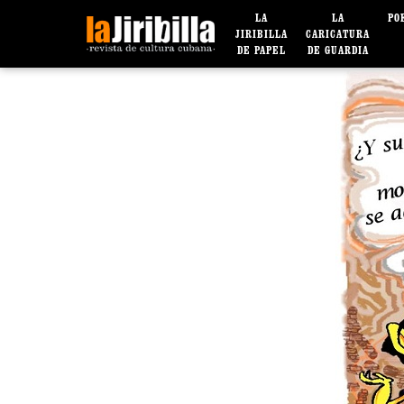
LA
LA
PO
JIRIBILLA
CARICATURA
DE PAPEL
DE GUARDIA