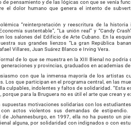
 de pensamiento y de las lógicas con que se venía func
re el dolor humano que genera el intento de subvert
lémica “reinterpretación y reescritura de la historia
“Economía sustentable”, “La unión real” y “Candy Cras
 en los salones del Edificio de Arte Cubano. En la esqui
 muestra sus grandes lienzos “La gran República banan
fael Villares, Juan Suárez Blanco e Irving Vera.
formal de lo que se muestra en la XIII Bienal no podría 
as generaciones y provincias, graduados en academias de
ntusiasmo con que la inmensa mayoría de los artistas 
les. Los que participan en el programa central, en las mue
la culpables, indolentes y faltos de solidaridad. “Esta e
z, porque para la Bruguera no es útil el arte que crean y 
n supuestas motivaciones solidarias con los estudiante
r con actos violentos sus demandas de estipendio
al de Johannesburgo, en 1997, ella no ha puesto un pie 
ienal alguna, por solidaridad con indignados o con est