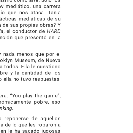
nismo como arte. Solo los
ow mediático, una carrera
io que nos ataca. Tania
ácticas mediáticas de su
ca de sus propias obras? Y
la
, el conductor de
HARD
vención que presentó en la
 y nada menos que por el
rooklyn Museum, de Nueva
a todos. Ella le cuestionó
mbre y la cantidad de los
 ella no tuvo respuestas,
ra. “You play the game”,
conómicamente pobre, eso
nking.
tó reponerse de aquellos
a de lo que les robaron a
ien le ha sacado jugosas