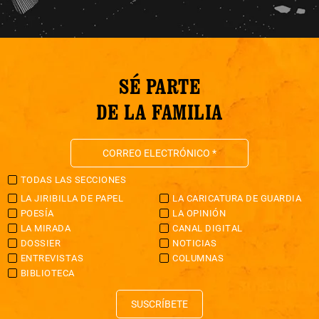
SÉ PARTE
DE LA FAMILIA
TODAS LAS SECCIONES
LA JIRIBILLA DE PAPEL
LA CARICATURA DE GUARDIA
POESÍA
LA OPINIÓN
LA MIRADA
CANAL DIGITAL
DOSSIER
NOTICIAS
ENTREVISTAS
COLUMNAS
BIBLIOTECA
SUSCRÍBETE