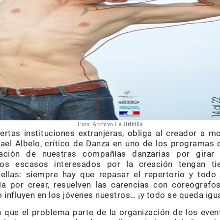
Foto: Archivo La Jiribilla
ertas instituciones extranjeras, obliga al creador a 
el Albelo, crítico de Danza en uno de los programas de
ción de nuestras compañías danzarias por girar
llos escasos interesados por la creación tengan t
ellas: siempre hay que repasar el repertorio y todo
ía por crear, resuelven las carencias con coreógrafo
 influyen en los jóvenes nuestros… ¡y todo se queda igua
 que el problema parte de la organización de los even