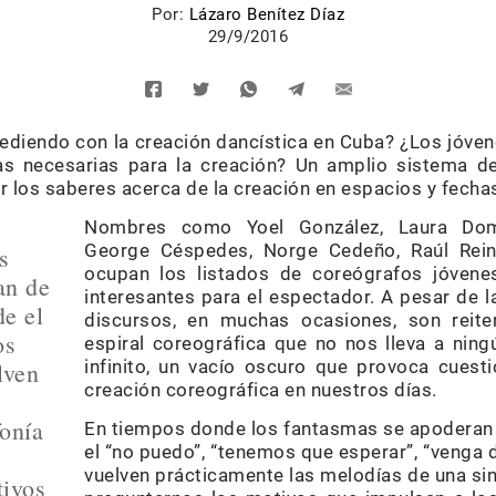
Por:
Lázaro Benítez Díaz
29/9/2016
ediendo con la creación dancística en Cuba? ¿Los jóven
as necesarias para la creación? Un amplio sistema d
r los saberes acerca de la creación en espacios y fech
Nombres como Yoel González, Laura Domí
George Céspedes, Norge Cedeño, Raúl Reino
s
ocupan los listados de coreógrafos jóvene
an de
interesantes para el espectador. A pesar de la
de el
discursos, en muchas ocasiones, son reite
os
espiral coreográfica que no nos lleva a nin
infinito, un vacío oscuro que provoca cuest
lven
creación coreográfica en nuestros días.
fonía
En tiempos donde los fantasmas se apoderan d
el “no puedo”, “tenemos que esperar”, “venga 
vuelven prácticamente las melodías de una sin
tivos