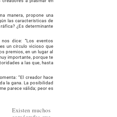
s creadores a plasmar en
guna manera, propone una
gún las características de
gráfica? ¿Es determinante
, nos dice: “Los eventos
es un círculo vicioso que
os premios, en un lugar al
 muy importante, porque te
toridades a las que, hasta
comenta: “El creador hace
da la gana. La posibilidad
 me parece válida; peor es
Existen muchos
coreógrafos que