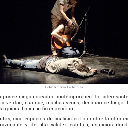
Foto
: Archivo La Jiribilla
la posee ningún creador contemporáneo. Lo interesant
cha verdad, esa que, muchas veces, desaparece luego d
tá guiada hacia un fin específico.
ntos, sino espacios de análisis crítico sobre la obra e
 razonable y de alta validez estética, espacios don