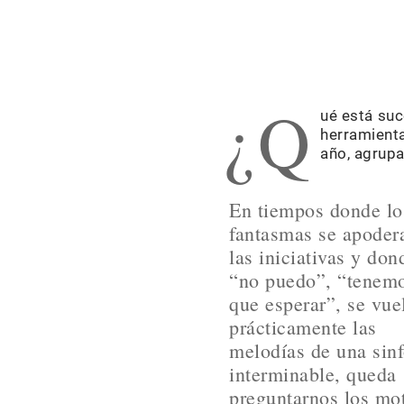
¿Q
ué está suc
herramient
año, agrupa
En tiempos donde lo
fantasmas se apoder
las iniciativas y don
“no puedo”, “tenem
que esperar”, se vue
prácticamente las
melodías de una sin
interminable, queda
preguntarnos los mo