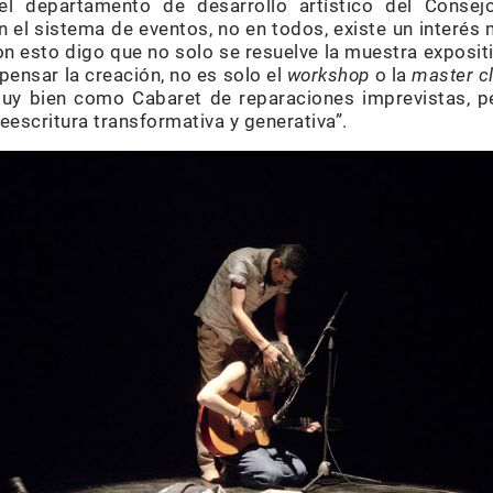
del departamento de desarrollo artístico del Conse
 el sistema de eventos, no en todos, existe un interés 
n esto digo que no solo se resuelve la muestra expositi
ensar la creación, no es solo el
workshop
o la
master c
uy bien como Cabaret de reparaciones imprevistas, p
eescritura transformativa y generativa”.