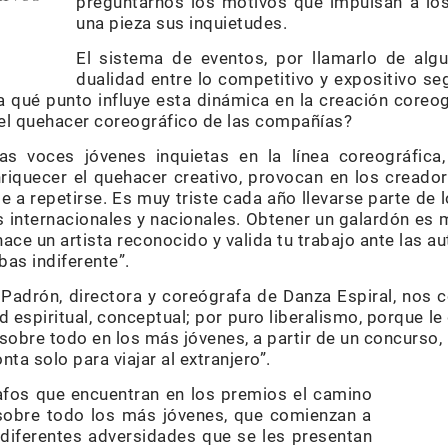
preguntarnos los motivos que impulsan a lo
una pieza sus inquietudes.
El sistema de eventos, por llamarlo de al
dualidad entre lo competitivo y expositivo se
a qué punto influye esta dinámica en la creación coreo
n el quehacer coreográfico de las compañías?
as voces jóvenes inquietas en la línea coreográfica
nriquecer el quehacer creativo, provocan en los creador
 a repetirse. Es muy triste cada año llevarse parte de l
s internacionales y nacionales. Obtener un galardón es
ace un artista reconocido y valida tu trabajo ante las au
as indiferente”.
m Padrón, directora y coreógrafa de Danza Espiral, nos 
 espiritual, conceptual; por puro liberalismo, porque le 
sobre todo en los más jóvenes, a partir de un concurso,
ta solo para viajar al extranjero”.
fos que encuentran en los premios el camino
 sobre todo los más jóvenes, que comienzan a
 diferentes adversidades que se les presentan