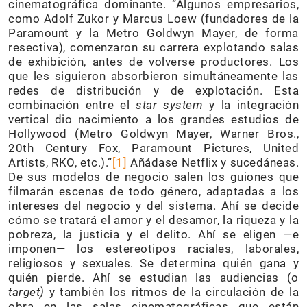
cinematográfica dominante. “Algunos empresarios,
como Adolf Zukor y Marcus Loew (fundadores de la
Paramount y la Metro Goldwyn Mayer, de forma
resectiva), comenzaron su carrera explotando salas
de exhibición, antes de volverse productores. Los
que les siguieron absorbieron simultáneamente las
redes de distribución y de explotación. Esta
combinación entre el
star system
y la integración
vertical dio nacimiento a los grandes estudios de
Hollywood (Metro Goldwyn Mayer, Warner Bros.,
20th Century Fox, Paramount Pictures, United
Artists, RKO, etc.).”
[1]
Añádase Netflix y sucedáneas.
De sus modelos de negocio salen los guiones que
filmarán escenas de todo género, adaptadas a los
intereses del negocio y del sistema. Ahí se decide
cómo se tratará el amor y el desamor, la riqueza y la
pobreza, la justicia y el delito. Ahí se eligen —e
imponen— los estereotipos raciales, laborales,
religiosos y sexuales. Se determina quién gana y
quién pierde. Ahí se estudian las audiencias (o
target)
y también los ritmos de la circulación de la
obra en las salas cinematográficas que están