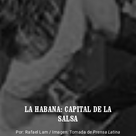
LA HABANA: CAPITAL DE LA
SALSA
Por:
Rafael Lam
/
Imagen: Tomada de
Prensa Latina