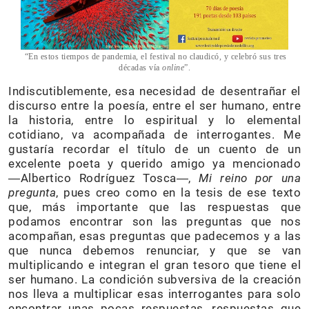
“En estos tiempos de pandemia, el festival no claudicó, y celebró sus tres
décadas vía
online
”.
Indiscutiblemente, esa necesidad de desentrañar el
discurso entre la poesía, entre el ser humano, entre
la historia, entre lo espiritual y lo elemental
cotidiano, va acompañada de interrogantes. Me
gustaría recordar el título de un cuento de un
excelente poeta y querido amigo ya mencionado
―Albertico Rodríguez Tosca―,
Mi reino por una
pregunta
, pues creo como en la tesis de ese texto
que, más importante que las respuestas que
podamos encontrar son las preguntas que nos
acompañan, esas preguntas que padecemos y a las
que nunca debemos renunciar, y que se van
multiplicando e integran el gran tesoro que tiene el
ser humano. La condición subversiva de la creación
nos lleva a multiplicar esas interrogantes para solo
encontrar unas pocas respuestas, respuestas que