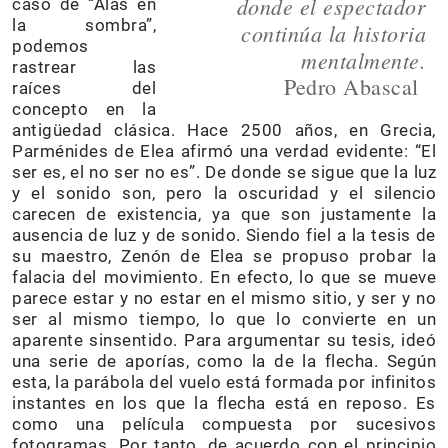
donde el espectador
caso de “Alas en
la sombra”,
continúa la historia
podemos
mentalmente.
rastrear las
Pedro Abascal
raíces del
concepto en la
antigüedad clásica. Hace 2500 años, en Grecia,
Parménides de Elea afirmó una verdad evidente: “El
ser es, el no ser no es”. De donde se sigue que la luz
y el sonido son, pero la oscuridad y el silencio
carecen de existencia, ya que son justamente la
ausencia de luz y de sonido. Siendo fiel a la tesis de
su maestro, Zenón de Elea se propuso probar la
falacia del movimiento. En efecto, lo que se mueve
parece estar y no estar en el mismo sitio, y ser y no
ser al mismo tiempo, lo que lo convierte en un
aparente sinsentido. Para argumentar su tesis, ideó
una serie de aporías, como la de la flecha. Según
esta, la parábola del vuelo está formada por infinitos
instantes en los que la flecha está en reposo. Es
como una película compuesta por sucesivos
fotogramas. Por tanto, de acuerdo con el principio