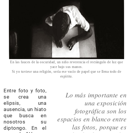
En las fauces de la oscuridad, un niño reverencia el rectángulo de luz que
yace bajo sus manos.
Si yo tuviese una religión, sería ese vacío de papel que se llena todo de
espíritu.
Entre foto y foto,
Lo más importante en
se crea una
una exposición
elipsis, una
ausencia, un hiato
fotográfica son los
que busca en
espacios en blanco entre
nosotros su
las fotos, porque es
diptongo. En el