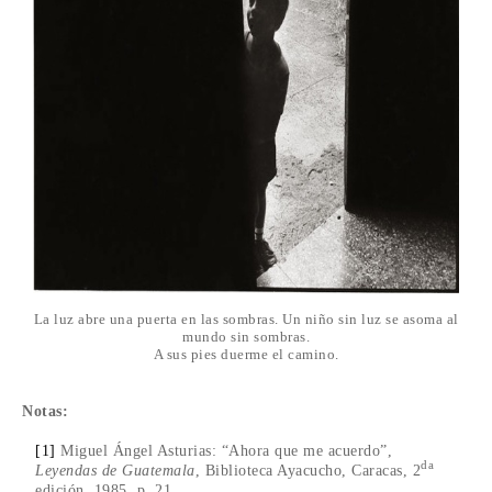
La luz abre una puerta en las sombras. Un niño sin luz se asoma al
mundo sin sombras.
A sus pies duerme el camino.
Notas:
[1]
Miguel Ángel Asturias: “Ahora que me acuerdo”,
da
Leyendas de Guatemala
, Biblioteca Ayacucho, Caracas, 2
edición, 1985, p. 21