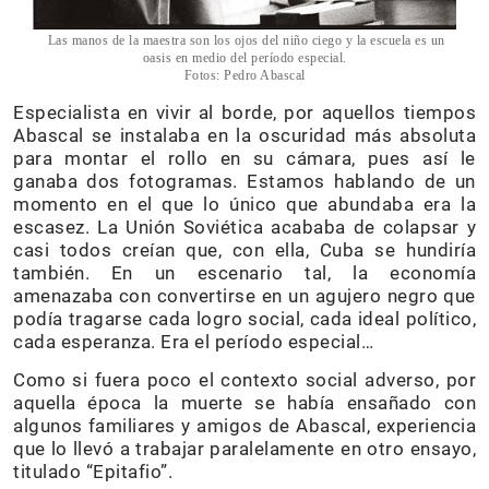
Las manos de la maestra son los ojos del niño ciego y la escuela es un
oasis en medio del período especial.
Fotos: Pedro Abascal
Especialista en vivir al borde, por aquellos tiempos
Abascal se instalaba en la oscuridad más absoluta
para montar el rollo en su cámara, pues así le
ganaba dos fotogramas. Estamos hablando de un
momento en el que lo único que abundaba era la
escasez. La Unión Soviética acababa de colapsar y
casi todos creían que, con ella, Cuba se hundiría
también. En un escenario tal, la economía
amenazaba con convertirse en un agujero negro que
podía tragarse cada logro social, cada ideal político,
cada esperanza. Era el período especial…
Como si fuera poco el contexto social adverso, por
aquella época la muerte se había ensañado con
algunos familiares y amigos de Abascal, experiencia
que lo llevó a trabajar paralelamente en otro ensayo,
titulado “Epitafio”.