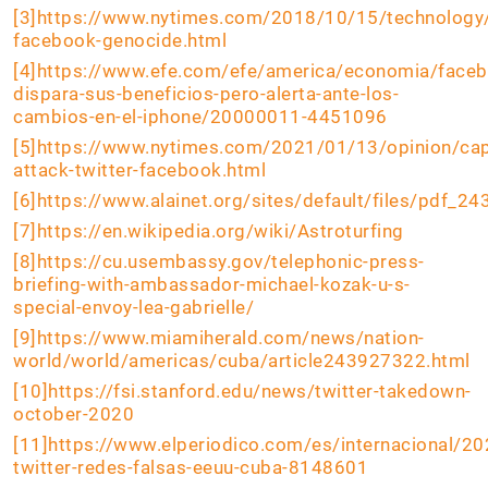
[3]
https://www.nytimes.com/2018/10/15/technolog
facebook-genocide.html
[4]
https://www.efe.com/efe/america/economia/faceb
dispara-sus-beneficios-pero-alerta-ante-los-
cambios-en-el-iphone/20000011-4451096
[5]
https://www.nytimes.com/2021/01/13/opinion/capi
attack-twitter-facebook.html
[6]
https://www.alainet.org/sites/default/files/pdf_24
[7]
https://en.wikipedia.org/wiki/Astroturfing
[8]
https://cu.usembassy.gov/telephonic-press-
briefing-with-ambassador-michael-kozak-u-s-
special-envoy-lea-gabrielle/
[9]
https://www.miamiherald.com/news/nation-
world/world/americas/cuba/article243927322.html
[10]
https://fsi.stanford.edu/news/twitter-takedown-
october-2020
[11]
https://www.elperiodico.com/es/internacional/2
twitter-redes-falsas-eeuu-cuba-8148601