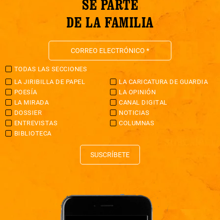
SÉ PARTE
DE LA FAMILIA
TODAS LAS SECCIONES
LA JIRIBILLA DE PAPEL
LA CARICATURA DE GUARDIA
POESÍA
LA OPINIÓN
LA MIRADA
CANAL DIGITAL
DOSSIER
NOTICIAS
ENTREVISTAS
COLUMNAS
BIBLIOTECA
SUSCRÍBETE