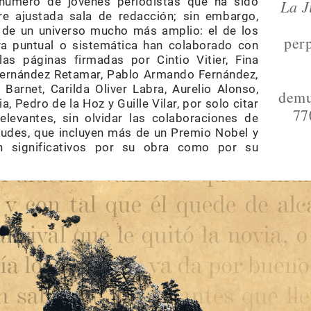
l número de jóvenes periodistas que ha sido
La J
e ajustada sala de redacción; sin embargo,
 de un universo mucho más amplio: el de los
perp
a puntual o sistemática han colaborado con
las páginas firmadas por Cintio Vitier, Fina
Fernández Retamar, Pablo Armando Fernández,
Barnet, Carilda Oliver Labra, Aurelio Alonso,
demu
, Pedro de la Hoz y Guille Vilar, por solo citar
77
levantes, sin olvidar las colaboraciones de
tudes, que incluyen más de un Premio Nobel y
n significativos por su obra como por su