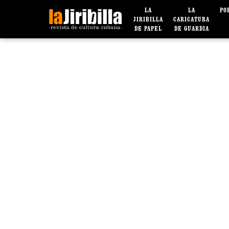
LA
LA
PO
JIRIBILLA
CARICATURA
DE PAPEL
DE GUARDIA