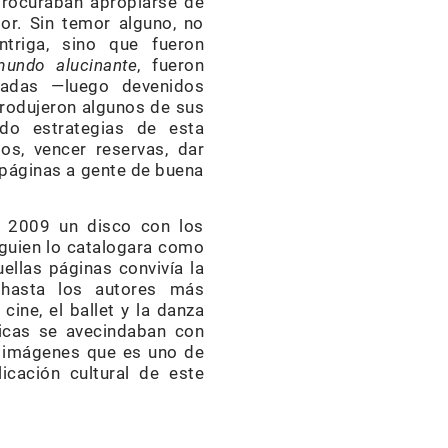
procuraban apropiarse de
or. Sin temor alguno, no
ntriga, sino que fueron
mundo alucinante
, fueron
radas —luego devenidos
produjeron algunos de sus
ido estrategias de esta
os, vencer reservas, dar
 páginas a gente de buena
n 2009 un disco con los
lguien lo catalogara como
ellas páginas convivía la
s hasta los autores más
 cine, el ballet y la danza
óficas se avecindaban con
e imágenes que es uno de
cación cultural de este