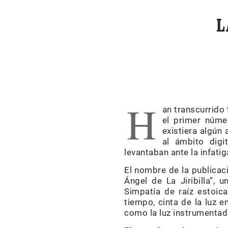
L
H
an transcurrido
el primer núm
existiera algún
al ámbito digi
levantaban ante la infatig
El nombre de la publicac
Ángel de La Jiribilla”, u
Simpatía de raíz estoica
tiempo, cinta de la luz 
como la luz instrumentada 