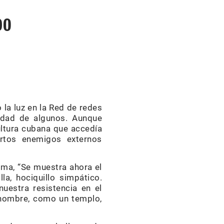
DO
 la luz en la Red de redes
edad de algunos. Aunque
ultura cubana que accedía
ertos enemigos externos
ima, “Se muestra ahora el
lla, hociquillo simpático.
nuestra resistencia en el
l hombre, como un templo,