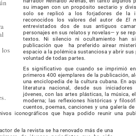
narrador Reinaldo Arenas, en tanto algunos 
gún
su imagen con un propósito sectario y divis
solo se replicó a los forjadores de la i
reconocidos los valores del autor de
El 
ra
entrevistados dos de sus antiguos cama
personajes en sus relatos y novelas— y se re
al
textos. Ni silencio ni ocultamiento han s
publicación que ha preferido airear misteri
 los
espacio a la polémica sustanciosa y abrir sus
voluntad de todas partes.
Es significativo que cuando se imprimió e
primeros 400 ejemplares de la publicación, a
una enciclopedia de la cultura cubana. En aqu
literatura nacional, desde sus iniciadore
jóvenes, con las artes plásticas, la música, el
es.
moderna; las reflexiones históricas y filos
cuentos, poemas, canciones y una galería d
ivos iconográficos que haya podido reunir una publi
actor de la revista se ha renovado más de una