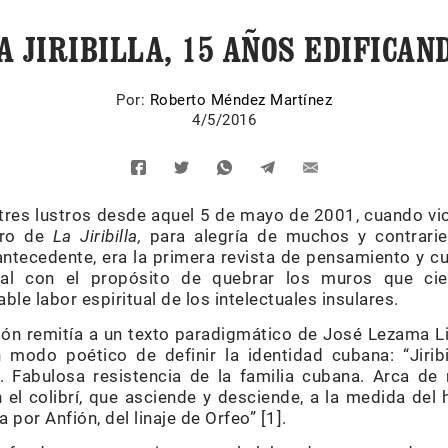
A JIRIBILLA, 15 AÑOS EDIFICAN
Por:
Roberto Méndez Martínez
4/5/2016
 tres lustros desde aquel 5 de mayo de 2001, cuando vio
ero de
La Jiribilla,
para alegría de muchos y contrari
 antecedente, era la primera revista de pensamiento y c
tal con el propósito de quebrar los muros que ci
able labor espiritual de los intelectuales insulares.
ión remitía a un texto paradigmático de José Lezama L
n modo poético de definir la identidad cubana: “Jiribi
. Fabulosa resistencia de la familia cubana. Arca de 
en el colibrí, que asciende y desciende, a la medida de
por Anfión, del linaje de Orfeo” [1].