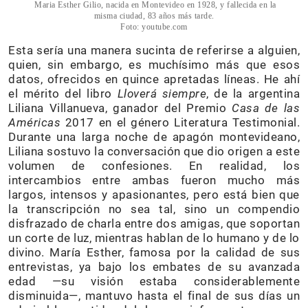
Maria Esther Gilio, nacida en Montevideo en 1928, y fallecida en la
misma ciudad, 83 años más tarde.
Foto: youtube.com
Esta sería una manera sucinta de referirse a alguien,
quien, sin embargo, es muchísimo más que esos
datos, ofrecidos en quince apretadas líneas. He ahí
el mérito del libro
Lloverá siempre
, de la argentina
Liliana Villanueva, ganador del Premio
Casa de las
Américas
2017 en el género Literatura Testimonial.
Durante una larga noche de apagón montevideano,
Liliana sostuvo la conversación que dio origen a este
volumen de confesiones. En realidad, los
intercambios entre ambas fueron mucho más
largos, intensos y apasionantes, pero está bien que
la transcripción no sea tal, sino un compendio
disfrazado de charla entre dos amigas, que soportan
un corte de luz, mientras hablan de lo humano y de lo
divino. María Esther, famosa por la calidad de sus
entrevistas, ya bajo los embates de su avanzada
edad —su visión estaba considerablemente
disminuida—, mantuvo hasta el final de sus días un