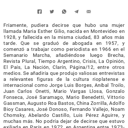
Fríamente, pudiera decirse que hubo una mujer
llamada Maria Esther Gilio, nacida en Montevideo en
1928, y fallecida en la misma ciudad, 83 años más
tarde. Que se graduó de abogada en 1957, y
comenzó a trabajar como periodista en 1966 en el
Semanario Marcha, añadiéndose luego Brecha,
Revista Plural, Tiempo Argentino, Crisis, La Opinión,
El País, La Nación, Clarín, Página/12, entre otros
medios. Se añadiría que produjo valiosas entrevistas
a relevantes figuras de la cultura rioplatense e
internacional como Jorge Luis Borges, Aníbal Troilo,
Juan Carlos Onetti, Mario Vargas Llosa, Gonzalo
Fonseca, José Saramago, Mario Benedetti, Vittorio
Gassman, Augusto Roa Bastos, China Zorrilla, Adolfo
Bioy Casares, José Donoso, Fernando Vallejo, Noam
Chomsky, Abelardo Castillo, Luis Pérez Aguirre, y
muchas más. No podría dejar de decirse que estuvo
exiliada en París en 1972, en Argentina entre 1973-