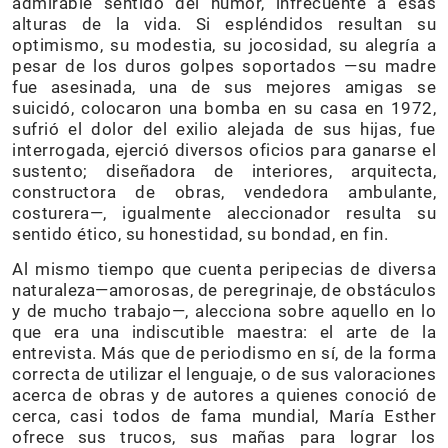
admirable sentido del humor, infrecuente a esas
alturas de la vida. Si espléndidos resultan su
optimismo, su modestia, su jocosidad, su alegría a
pesar de los duros golpes soportados —su madre
fue asesinada, una de sus mejores amigas se
suicidó, colocaron una bomba en su casa en 1972,
sufrió el dolor del exilio alejada de sus hijas, fue
interrogada, ejerció diversos oficios para ganarse el
sustento; diseñadora de interiores, arquitecta,
constructora de obras, vendedora ambulante,
costurera—, igualmente aleccionador resulta su
sentido ético, su honestidad, su bondad, en fin.
Al mismo tiempo que cuenta peripecias de diversa
naturaleza—amorosas, de peregrinaje, de obstáculos
y de mucho trabajo—, alecciona sobre aquello en lo
que era una indiscutible maestra: el arte de la
entrevista. Más que de periodismo en sí, de la forma
correcta de utilizar el lenguaje, o de sus valoraciones
acerca de obras y de autores a quienes conoció de
cerca, casi todos de fama mundial, María Esther
ofrece sus trucos, sus mañas para lograr los