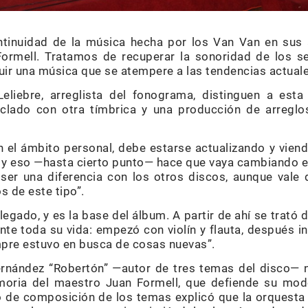
ntinuidad de la música hecha por los Van Van en sus 
Formell. Tratamos de recuperar la sonoridad de los se
ir una música que se atempere a las tendencias actuale
liebre, arreglista del fonograma, distinguen a esta
eclado con otra tímbrica y una producción de arreglo
n el ámbito personal, debe estarse actualizando y vien
y eso —hasta cierto punto— hace que vaya cambiando el
e ser una diferencia con los otros discos, aunque vale
 de este tipo”.
 legado, y es la base del álbum. A partir de ahí se trató 
nte toda su vida: empezó con violín y flauta, después 
pre estuvo en busca de cosas nuevas”.
ernández “Robertón” —autor de tres temas del disco—
oria del maestro Juan Formell, que defiende su mod
 de composición de los temas explicó que la orquesta