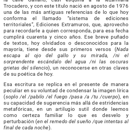
Trocadero, y con este título nació en agosto de 1976
una de las más antiguas referencias de lo que hoy
conforma el llamado “sistema de ediciones
territoriales”, Ediciones Extramuros, que, aprovecho
para recordarle a quien corresponda, para esa fecha
cumplirá cuarenta y cinco años. Ese breve puñado
de textos, hoy olvidados o desconocidos para la
mayoría, tiene desde sus primeros versos (
Nada
escapa al ojo del gallo y su mirada, /ni el
sorprendente escándalo del agua /ni las oscuras
grietas del silencio
), un reconocerse en otras claves
de su poética de hoy.
Esa escritura se replica en el presente de manera
peculiar en su voluntad de condensar la imagen lírica
(
soplo /el /pabilo /el fuego /pasa /a /tu /cuerpo
), en
su capacidad de sugerencia más allá de estridencias
metafóricas, en un artilugio sutil donde leemos
como certeza familiar lo que es desvelo y
perturbación (
en el remedo del sueño /que intentas al
final de cada noche
).