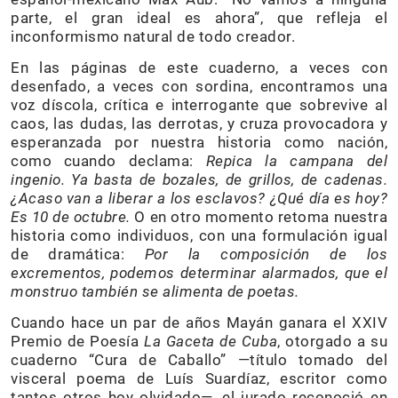
parte, el gran ideal es ahora”, que refleja el
inconformismo natural de todo creador.
En las páginas de este cuaderno, a veces con
desenfado, a veces con sordina, encontramos una
voz díscola, crítica e interrogante que sobrevive al
caos, las dudas, las derrotas, y cruza provocadora y
esperanzada por nuestra historia como nación,
como cuando declama:
Repica la campana del
ingenio. Ya basta de bozales, de grillos, de cadenas.
¿Acaso van a liberar a los esclavos? ¿Qué día es hoy?
Es 10 de octubre.
O en otro momento retoma nuestra
historia como individuos, con una formulación igual
de dramática:
Por la composición de los
excrementos, podemos determinar alarmados, que el
monstruo también se alimenta de poetas.
Cuando hace un par de años Mayán ganara el XXIV
Premio de Poesía
La Gaceta de Cuba
, otorgado a su
cuaderno “Cura de Caballo” —título tomado del
visceral poema de Luís Suardíaz, escritor como
tantos otros hoy olvidado—, el jurado reconoció en