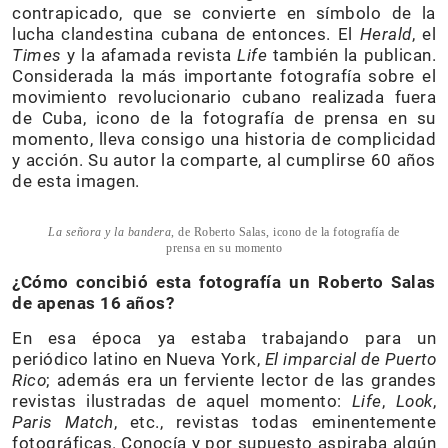
contrapicado, que se convierte en símbolo de la
lucha clandestina cubana de entonces. El
Herald
, el
Times
y la afamada revista
Life
también la publican.
Considerada la más importante fotografía sobre el
movimiento revolucionario cubano realizada fuera
de Cuba, icono de la fotografía de prensa en su
momento, lleva consigo una historia de complicidad
y acción. Su autor la comparte, al cumplirse 60 años
de esta imagen.
La señora y la bandera
, de Roberto Salas, icono de la fotografía de
prensa en su momento
¿Cómo concibió esta fotografía un Roberto Salas
de apenas 16 años?
En esa época ya estaba trabajando para un
periódico latino en Nueva York,
El imparcial de Puerto
Rico
; además era un ferviente lector de las grandes
revistas ilustradas de aquel momento:
Life
,
Look
,
Paris Match
, etc., revistas todas eminentemente
fotográficas. Conocía y por supuesto aspiraba algún