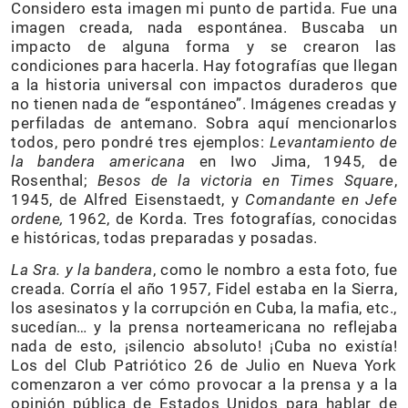
Considero esta imagen mi punto de partida. Fue una
imagen creada, nada espontánea. Buscaba un
impacto de alguna forma y se crearon las
condiciones para hacerla. Hay fotografías que llegan
a la historia universal con impactos duraderos que
no tienen nada de “espontáneo”. Imágenes creadas y
perfiladas de antemano. Sobra aquí mencionarlos
todos, pero pondré tres ejemplos:
Levantamiento de
la bandera americana
en Iwo Jima, 1945, de
Rosenthal;
Besos de la victoria en Times Square
,
1945, de Alfred Eisenstaedt, y
Comandante en Jefe
ordene,
1962, de Korda. Tres fotografías, conocidas
e históricas, todas preparadas y posadas.
La Sra. y la bandera
, como le nombro a esta foto, fue
creada. Corría el año 1957, Fidel estaba en la Sierra,
los asesinatos y la corrupción en Cuba, la mafia, etc.,
sucedían… y la prensa norteamericana no reflejaba
nada de esto, ¡silencio absoluto! ¡Cuba no existía!
Los del Club Patriótico 26 de Julio en Nueva York
comenzaron a ver cómo provocar a la prensa y a la
opinión pública de Estados Unidos para hablar de