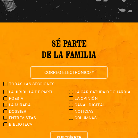
SÉ PARTE
DE LA FAMILIA
TODAS LAS SECCIONES
LA JIRIBILLA DE PAPEL
LA CARICATURA DE GUARDIA
POESÍA
LA OPINIÓN
LA MIRADA
CANAL DIGITAL
DOSSIER
NOTICIAS
ENTREVISTAS
COLUMNAS
BIBLIOTECA
SUSCRÍBETE