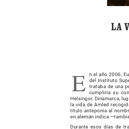
LA 
E
n el año 2006, E
del Instituto Su
trataba de una pu
cumpliría su co
Helsingor, Dinamarca, lug
la vida de Amled recogid
título anteponía al nomb
en alemán indica —tambié
Durante esos días de tra