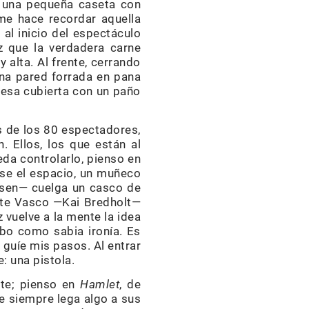
a una pequeña caseta con
me hace recordar aquella
 al inicio del espectáculo
z que la verdadera carne
 alta. Al frente, cerrando
una pared forrada en pana
 mesa cubierta con un paño
es de los 80 espectadores,
. Ellos, los que están al
eda controlarlo, pienso en
arse el espacio, un muñeco
ssen— cuelga un casco de
ente Vasco —Kai Bredholt—
z vuelve a la mente la idea
ibo como sabia ironía. Es
o guíe mis pasos. Al entrar
: una pistola.
nte; pienso en
Hamlet
, de
re siempre lega algo a sus