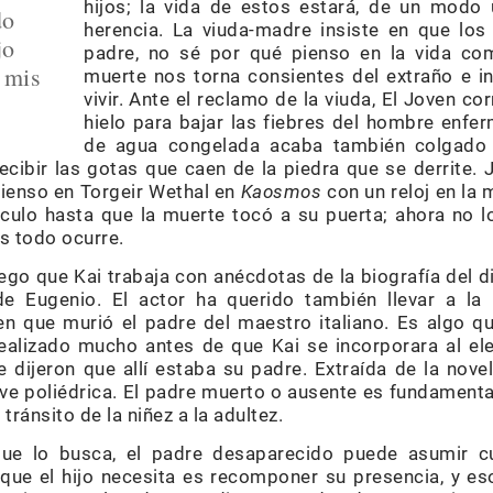
hijos; la vida de estos estará, de un modo
do
herencia. La viuda-madre insiste en que los
jo
padre, no sé por qué pienso en la vida co
 mis
muerte nos torna consientes del extraño e in
vivir. Ante el reclamo de la viuda, El Joven c
hielo para bajar las fiebres del hombre enfer
de agua congelada acaba también colgado 
ecibir las gotas que caen de la piedra que se derrite. J
Pienso en Torgeir Wethal en
Kaosmos
con un reloj en la 
ulo hasta que la muerte tocó a su puerta; ahora no l
s todo ocurre.
go que Kai trabaja con anécdotas de la biografía del d
de Eugenio. El actor ha querido también llevar a la
en que murió el padre del maestro italiano. Es algo q
ealizado mucho antes de que Kai se incorporara al el
e dijeron que allí estaba su padre. Extraída de la nove
elve poliédrica. El padre muerto o ausente es fundamenta
tránsito de la niñez a la adultez.
 que lo busca, el padre desaparecido puede asumir c
 que el hijo necesita es recomponer su presencia, y e