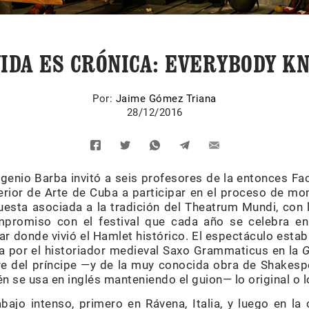
VIDA ES CRÓNICA: EVERYBODY K
Por:
Jaime Gómez Triana
28/12/2016
ugenio Barba invitó a seis profesores de la entonces Fa
perior de Arte de Cuba a participar en el proceso de m
esta asociada a la tradición del Theatrum Mundi, con la
mpromiso con el festival que cada año se celebra en 
ar donde vivió el Hamlet histórico. El espectáculo esta
a por el historiador medieval Saxo Grammaticus en la
G
re del príncipe —y de la muy conocida obra de Shakespe
n se usa en inglés manteniendo el guion— lo original o 
bajo intenso, primero en Rávena, Italia, y luego en la 