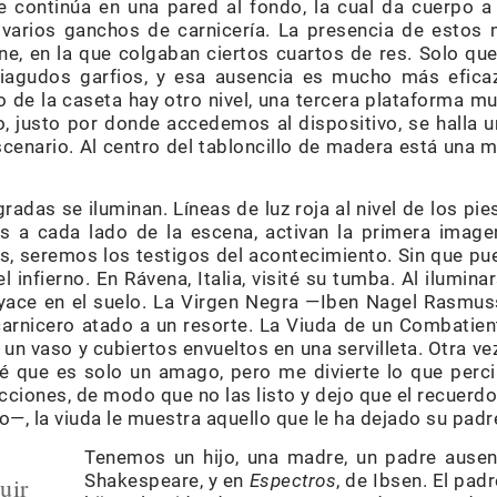
 continúa en una pared al fondo, la cual da cuerpo 
 varios ganchos de carnicería. La presencia de estos 
ne, en la que colgaban ciertos cuartos de res. Solo que
iagudos garfios, y esa ausencia es mucho más efica
 de la caseta hay otro nivel, una tercera plataforma muy
do, justo por donde accedemos al dispositivo, se halla 
scenario. Al centro del tabloncillo de madera está una
gradas se iluminan. Líneas de luz roja al nivel de los pi
s a cada lado de la escena, activan la primera imagen
s, seremos los testigos del acontecimiento. Sin que pu
el infierno. En Rávena, Italia, visité su tumba. Al ilumin
r yace en el suelo. La Virgen Negra —Iben Nagel Rasmu
carnicero atado a un resorte. La Viuda de un Combati
 un vaso y cubiertos envueltos en una servilleta. Otra ve
sé que es solo un amago, pero me divierte lo que perc
 acciones, de modo que no las listo y dejo que el recuerd
o—, la viuda le muestra aquello que le ha dejado su padre
Tenemos un hijo, una madre, un padre ause
Shakespeare, y en
Espectros
, de Ibsen. El pad
uir