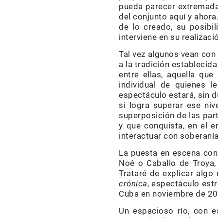
pueda parecer extremada
del conjunto aquí y ahor
de lo creado, su posibi
interviene en su realizac
Tal vez algunos vean con
a la tradición establecid
entre ellas, aquella que
individual de quienes l
espectáculo estará, sin d
si logra superar ese niv
superposición de las part
y que conquista, en el e
interactuar con soberanía
La puesta en escena consi
Noé o Caballo de Troya, 
Trataré de explicar algo
crónica
, espectáculo est
Cuba en noviembre de 20
Un espacioso río, con e