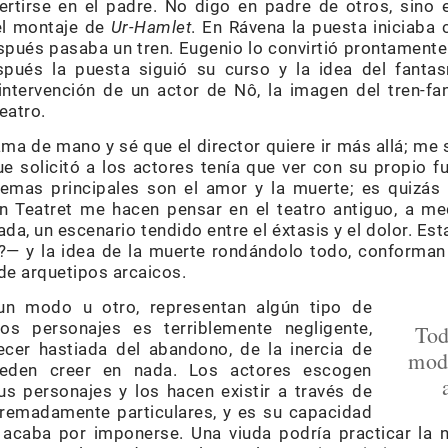
rtirse en el padre. No digo en padre de otros, sino 
el montaje de
Ur-Hamlet
. En Rávena la puesta iniciaba 
pués pasaba un tren. Eugenio lo convirtió prontamente
pués la puesta siguió su curso y la idea del fantas
 intervención de un actor de Nô, la imagen del tren-f
eatro.
ma de mano y sé que el director quiere ir más allá; me
e solicitó a los actores tenía que ver con su propio f
mas principales son el amor y la muerte; es quizás
 Teatret me hacen pensar en el teatro antiguo, a med
rada, un escenario tendido entre el éxtasis y el dolor. Est
— y la idea de la muerte rondándolo todo, conforman
de arquetipos arcaicos.
un modo u otro, representan algún tipo de
s personajes es terriblemente negligente,
Tod
recer hastiada del abandono, de la inercia de
modo
eden creer en nada. Los actores escogen
s personajes y los hacen existir a través de
remadamente particulares, y es su capacidad
 acaba por imponerse. Una viuda podría practicar la ne