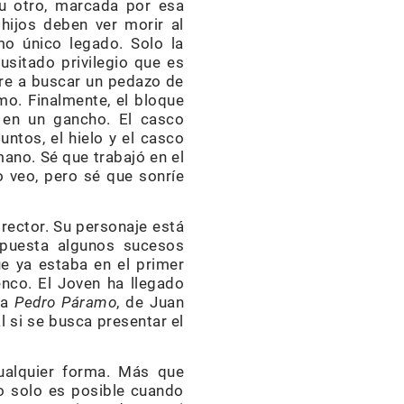
 u otro, marcada por esa
 hijos deben ver morir al
mo único legado. Solo la
usitado privilegio que es
orre a buscar un pedazo de
mo. Finalmente, el bloque
en un gancho. El casco
untos, el hielo y el casco
mano. Sé que trabajó en el
o veo, pero sé que sonríe
irector. Su personaje está
 puesta algunos sucesos
ue ya estaba en el primer
enco. El Joven ha llegado
la
Pedro Páramo
, de Juan
l si se busca presentar el
ualquier forma. Más que
so solo es posible cuando