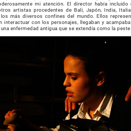
derosamente mi atención. El director había incluido 
ros artistas procedentes de Bali, Japón, India, Ital
 los más diversos confines del mundo. Ellos represen
n interactuar con los personajes, llegaban y acampab
 una enfermedad antigua que se extendía como la peste