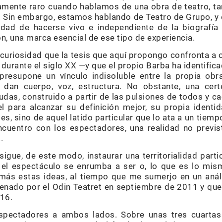
mente raro cuando hablamos de una obra de teatro, tan
a. Sin embargo, estamos hablando de Teatro de Grupo, y 
lidad de hacerse vivo e independiente de la biografí
ión, una marca esencial de ese tipo de experiencia.
 curiosidad que la tesis que aquí propongo confronta a 
a durante el siglo XX —y que el propio Barba ha identific
 presupone un vínculo indisoluble entre la propia obr
e dan cuerpo, voz, estructura. No obstante, una cert
udas, construido a partir de las pulsiones de todos y ca
el para alcanzar su definición mejor, su propia identi
es, sino de aquel latido particular que lo ata a un tiemp
ncuentro con los espectadores, una realidad no previst
.
gue, de este modo, instaurar una territorialidad partic
el espectáculo se enrumba a ser o, lo que es lo mism
 más estas ideas, al tiempo que me sumerjo en un anál
renado por el Odin Teatret en septiembre de 2011 y que 
16.
spectadores a ambos lados. Sobre unas tres cuartas