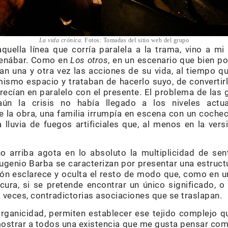
La vida crónica
. Fotos: Tomadas del sitio web del grupo
quella línea que corría paralela a la trama, vino a mi
menábar. Como en
Los otros
, en un escenario que bien po
an una y otra vez las acciones de su vida, al tiempo 
smo espacio y trataban de hacerlo suyo, de convertirlo 
parecían en paralelo con el presente. El problema de la
aún la crisis no había llegado a los niveles actu
de la obra, una familia irrumpía en escena con un coche
 lluvia de fuegos artificiales que, al menos en la ver
 arriba agota en lo absoluto la multiplicidad de sen
ugenio Barba se caracterizan por presentar una estructu
ión esclarece y oculta el resto de modo que, como en un
ura, si se pretende encontrar un único significado, o 
 a veces, contradictorias asociaciones que se traslapan.
organicidad, permiten establecer ese tejido complejo 
mostrar a todos una existencia que me gusta pensar co