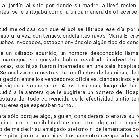
l jardín, al sitio por donde su madre la llevó recién 
tes, se le antojaba como la única manera de ofrecerse 
tud melodiosa con que el sol se filtraba ese día por 
iso a la vez, con tenues, ondulantes rayos, María E. cr
uchos invocados, estaban enviándole algún tipo de consu
 de un sábado aburrido, un hombre desconocido llama
e merengue con guayaba habría resultado inadvertido p
oras, sus hijas fueron internadas en una sala hospital
Se analizaron muestras de los fluidos de las niñas, d
estigación entre los vendedores oficiales, clandestinos 
ni siquiera sospechoso. A los tres días, luego de dar
cudió a la santera que le sugiriera un portero del Hospi
estaba del todo convencida de la efectividad sintió te
mujeres que esperaban turno.
ra sólo porque algo, alguien, considerara ofensiva su r
sino por la posibilidad de que otro algo, otro algui
 de maldecir su arraigado ateismo ni de lamentarse po
Hospital junto a sus hijas. Las encontró recuperadas, 