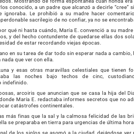
edos. Mostrando de forma espontánea cuán honda era su
los conocido, a un padre que alcanzó a decirle “cree” s
e ignoraba. Le prohibió a su madre hacer comentario
perdonable sacrilegio de no confiar, ya no se encontrab
 por qué ni hasta cuándo, María E. convenció a su madre
os, y del hecho contundente de quedarse ellas dos sola
cesidad de estar recordando viejas épocas.
no en su tarea de dar todo sin esperar nada a cambio, 
 nada que ver con ella.
una y esas otras maravillas celestiales que tienen fo
aba las noches bajo techos de cinc, custodiando
 indefinido.
posas, arcoiris que anuncian que se casa la hija del Di
s donde María E. redactaba informes secretos que no a
ocar catástrofes continentales.
s más finas que la sal y la calmosa felicidad de las b
ella se preparaba en tierra para urgencias de última hora
l de los siglos se asomó a la ciudad, dejándose ver 