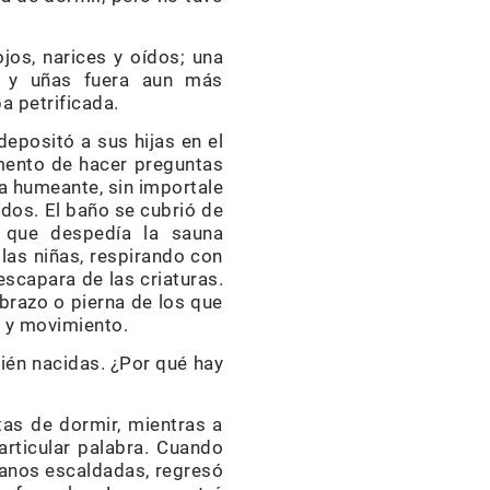
ojos, narices y oídos; una
s y uñas fuera aun más
a petrificada.
depositó a sus hijas en el
mento de hacer preguntas
ua humeante, sin importale
edos. El baño se cubrió de
r que despedía la sauna
 las niñas, respirando con
escapara de las criaturas.
 brazo o pierna de los que
d y movimiento.
ién nacidas. ¿Por qué hay
tas de dormir, mientras a
articular palabra. Cuando
 manos escaldadas, regresó