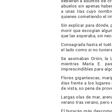
debieran a asuntos de cr
abuelos sin apenas haber
a unas tías cuyo nombr
quienes cometiendo el im
Sin explicar para dónde,
morir que escogían algun
que las esperaba, sin ne
Consagrada hasta el tuéta
el lado como si no tuviera
Se asomaban Orión, la L
mientras María E. pas
imprescindibles para algo
Flores gigantescas, mari
días frente a los lugare
de vista, so pena de prov
Largas olas de mar, arena
verano tras verano, pero 
El huracán más descomuna