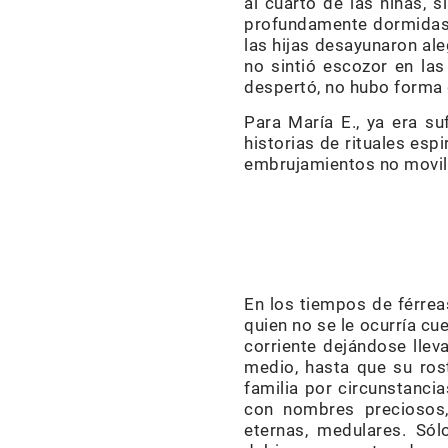
al cuarto de las niñas, 
profundamente dormidas, e
las hijas desayunaron ale
no sintió escozor en la
despertó, no hubo forma d
Para María E., ya era s
historias de rituales esp
embrujamientos no movili
I
En los tiempos de férrea
quien no se le ocurría cu
corriente dejándose llev
medio, hasta que su ros
familia por circunstanc
con nombres preciosos,
eternas, medulares. Sól