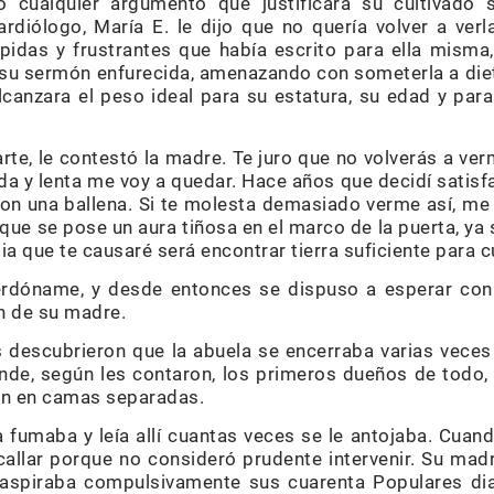
o cualquier argumento que justificara su cultivado
cardiólogo, María E. le dijo que no quería volver a ve
pidas y frustrantes que había escrito para ella misma
 su sermón enfurecida, amenazando con someterla a diet
lcanzara el peso ideal para su estatura, su edad y par
te, le contestó la madre. Te juro que no volverás a ve
rda y lenta me voy a quedar. Hace años que decidí satis
on una ballena. Si te molesta demasiado verme así, me 
 que se pose un aura tiñosa en el marco de la puerta, ya
ia que te causaré será encontrar tierra suficiente para 
perdóname, y desde entonces se dispuso a esperar con 
n de su madre.
s descubrieron que la abuela se encerraba varias veces 
nde, según les contaron, los primeros dueños de todo, 
ron en camas separadas.
fumaba y leía allí cuantas veces se le antojaba. Cuand
s callar porque no consideró prudente intervenir. Su ma
 aspiraba compulsivamente sus cuarenta Populares diar