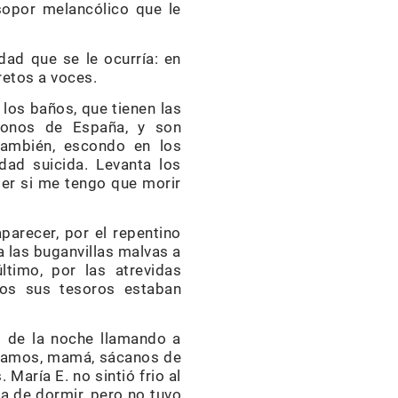
opor melancólico que le
dad que se le ocurría: en
retos a voces.
los baños, que tienen las
tronos de España, y son
También, escondo en los
dad suicida. Levanta los
aber si me tengo que morir
aparecer, por el repentino
a las buganvillas malvas a
ltimo, por las atrevidas
dos sus tesoros estaban
 de la noche llamando a
gelamos, mamá, sácanos de
María E. no sintió frio al
ta de dormir, pero no tuvo