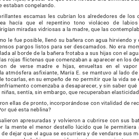
se estaban congelando.
brillantes escamas les cubrían los alrededores de los 
rea hacía que el repentino tono violáceo de labio
irigían miradas vidriosas a la madre, que las contemplab
 le fue posible, llenó su bañera con agua hirviendo y 
nmensos pargos listos para ser descamados. No era mo
llada al borde de la bañera frotaba a sus hijas con el ag
las rojas flictenas que comenzaban a aparecer en los d
ron de verse madre e hijas, envueltas en el vapo
a atmósfera asfixiante, María E. se mantuvo al lado de
 de tocarlas, en su empeño de no permitir que la vida se 
l enfriamento comenzaba a desaparecer, y sin saber qué
s niñas, sentía, sin embargo, que recuperaban elasticida
on ellas de pronto, incorporándose con vitalidad de rec
Por qué esta neblina?
salieron apresuradas y volvieron a cubrirse con sus ba
r la mente el menor destello lúcido que le permitiera 
, de dejar que el agua se escurriera y de vendarse sus