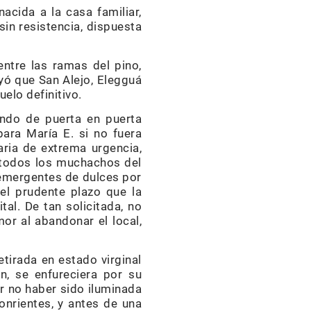
nacida a la casa familiar,
sin resistencia, dispuesta
entre las ramas del pino,
eyó que San Alejo, Elegguá
elo definitivo.
ndo de puerta en puerta
ara María E. si no fuera
aria de extrema urgencia,
e todos los muchachos del
y emergentes de dulces por
 el prudente plazo que la
tal. De tan solicitada, no
mor al abandonar el local,
etirada en estado virginal
en, se enfureciera por su
r no haber sido iluminada
sonrientes, y antes de una