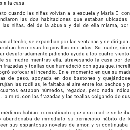
 a la casa.
to cuando las niñas volvían a la escuela y María E. c
cendiaron las dos habitaciones que estaban ubicadas 
 las niñas, del de la abuela y del de ella misma, por
n al techo, se expandían por las ventanas y se dirigían a
iferaban hermosas buganvillas moradas. Su madre, sin 
r desaforadamente pidiendo ayuda a los cuatro vientos.
e su madre mientras ella, atravesando la casa por de
 frazadas y toallas que humedeció con agua que, increí
ogró sofocar el incendio. En el momento en que su madre
ibras de peso, apoyada en dos bastones y quejándos
rujían las rodillas, le faltaba el aire entre los pechos 
s cuartos estaban húmedos, regados, pero nada indic
. la miró, con las frazadas y las toallas colgando de s
médicos habían pronosticado que a su madre se le iba
 abandonaba de inmediato su pernicioso hábito de fu
 leer sus espantosas novelas de amor, y si continuaba