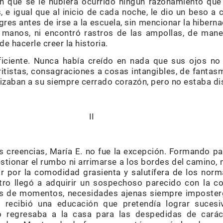
sin que se le hubiera ocurrido ningún razonamiento que
 igual que al inicio de cada noche, le dio un beso a c
gres antes de irse a la escuela, sin mencionar la hiberna
s manos, ni encontró rastros de las ampollas, de ma
e hacerle creer la historia.
uficiente. Nunca había creído en nada que sus ojos no
iritistas, consagraciones a cosas intangibles, de fantas
zaban a su siempre cerrado corazón, pero no estaba di
I
s creencias, María E. no fue la excepción. Formando 
estionar el rumbo ni arrimarse a los bordes del camino, 
ar por la comodidad grasienta y salutífera de los norm
tro llegó a adquirir un sospechoso parecido con la co
ias de momentos, necesidades ajenas siempre imposterg
 recibió una educación que pretendía lograr sucesi
o regresaba a la casa para las despedidas de carác