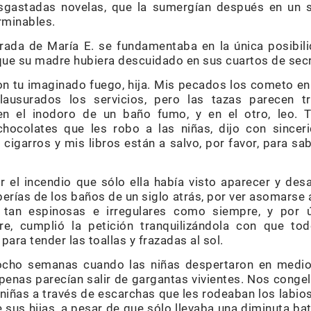
sgastadas novelas, que la sumergían después en un s
rminables.
mirada de María E. se fundamentaba en la única posibili
 que su madre hubiera descuidado en sus cuartos de sec
n tu imaginado fuego, hija. Mis pecados los cometo en 
 clausurados los servicios, pero las tazas parecen 
n el inodoro de un baño fumo, y en el otro, leo. 
chocolates que les robo a las niñas, dijo con sinceri
 cigarros y mis libros están a salvo, por favor, para s
r el incendio que sólo ella había visto aparecer y des
erías de los baños de un siglo atrás, por ver asomarse 
 tan espinosas e irregulares como siempre, y por ú
e, cumplió la petición tranquilizándola con que to
, para tender las toallas y frazadas al sol.
 ocho semanas cuando las niñas despertaron en medio
penas parecían salir de gargantas vivientes. Nos con
 niñas a través de escarchas que les rodeaban los labios. 
e sus hijas, a pesar de que sólo llevaba una diminuta ba