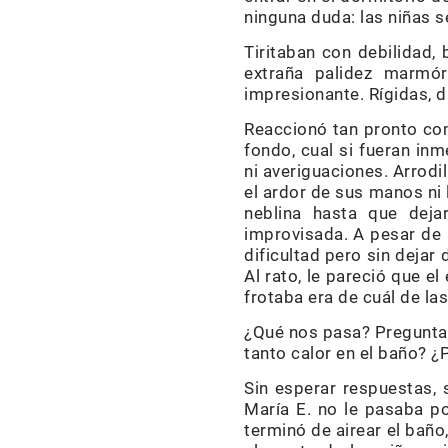
ninguna duda: las niñas 
Tiritaban con debilidad, 
extraña palidez marmó
impresionante. Rígidas, d
Reaccionó tan pronto como
fondo, cual si fueran i
ni averiguaciones. Arrodi
el ardor de sus manos ni 
neblina hasta que deja
improvisada. A pesar de l
dificultad pero sin dejar
Al rato, le pareció que e
frotaba era de cuál de la
¿Qué nos pasa? Preguntar
tanto calor en el baño? ¿
Sin esperar respuestas, 
María E. no le pasaba po
terminó de airear el baño