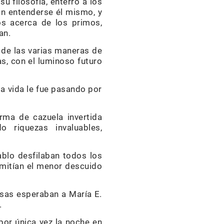
 filosofía, enterró a los
in entenderse él mismo, y
s acerca de los primos,
an.
 de las varias maneras de
s, con el luminoso futuro
la vida le fue pasando por
rma de cazuela invertida
 riquezas invaluables,
ablo desfilaban todos los
dmitían el menor descuido
risas esperaban a María E.
.
por única vez la noche en