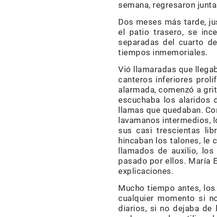
semana, regresaron juntas
Dos meses más tarde, jus
el patio trasero, se in
separadas del cuarto de
tiempos inmemoriales.
Vió llamaradas que llegaba
canteros inferiores prol
alarmada, comenzó a grita
escuchaba los alaridos d
llamas que quedaban. Con
lavamanos intermedios, l
sus casi trescientas l
hincaban los talones, le c
llamados de auxilio, lo
pasado por ellos. María E
explicaciones.
Mucho tiempo antes, los 
cualquier momento si no
diarios, si no dejaba de