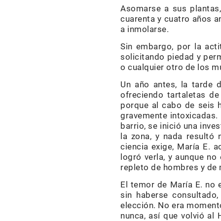
Asomarse a sus plantas, a
cuarenta y cuatro años an
a inmolarse.
Sin embargo, por la acti
solicitando piedad y perm
o cualquier otro de los m
Un año antes, la tarde
ofreciendo tartaletas d
porque al cabo de seis h
gravemente intoxicadas. 
barrio, se inició una inv
la zona, y nada resultó 
ciencia exige, María E. a
logró verla, y aunque no 
repleto de hombres y de 
El temor de María E. no e
sin haberse consultado, 
elección. No era momento
nunca, así que volvió al 