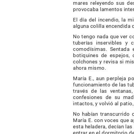
mares releyendo sus de
provocaba lamentos inte
El día del incendio, la 
alguna colilla encendida
No tengo nada que ver co
tuberías inservibles y
comodísimas. Sentada e
botiquines de espejos, 
colchones y revisa si mis
ahora mismo.
María E., aun perpleja po
funcionamiento de las tub
través de las ventanas,
confesiones de su madr
intactos, y volvió al patio
No habían transcurrido
María E. con voces que a
esta heladera, decían las
entrar en el dormitorio d