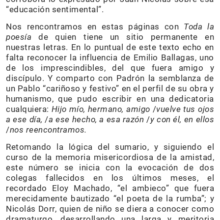
“educación sentimental”.
Nos rencontramos en estas páginas con
Toda la
poesía
de quien tiene un sitio permanente en
nuestras letras. En lo puntual de este texto echo en
falta reconocer la influencia de Emilio Ballagas, uno
de los imprescindibles, del que fuera amigo y
discípulo. Y comparto con Padrón la semblanza de
un Pablo “cariñoso y festivo” en el perfil de su obra y
humanismo, que pudo escribir en una dedicatoria
cualquiera:
Hijo mío, hermano, amigo
/
vuelve tus ojos
a ese día,
/
a ese hecho, a esa razón
/
y con él, en ellos
/
nos reencontramos.
Retomando la lógica del sumario, y siguiendo el
curso de la memoria misericordiosa de la amistad,
este número se inicia con la evocación de dos
colegas fallecidos en los últimos meses, el
recordado Eloy Machado, “el ambieco” que fuera
merecidamente bautizado “el poeta de la rumba”; y
Nicolás Dorr, quien de niño se diera a conocer como
dramaturgo, desarrollando una larga y meritoria