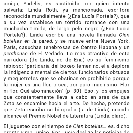
amiga, Yadelis, es sustituida por quien intenta
salvarla: Linda Roth, ya mencionada, escritora
reconocida mundialmente (¿Ena Lucía Portela?), que
a su vez establece un tórrido romance con una
muchacha tímida, de largo pelo negro (¿Ena Lucía
Portela?). Linda escribe una novela llamada
Cien
botellas en la pared
, y se mueve entre Nueva York,
París, casuchas tenebrosas de Centro Habana y un
penthouse
de El Vedado. Lo más atractivo de esta
narradora (de Linda, no de Ena) es su feminismo
rabioso: “partidaria del boxeo femenino, ella deplora
la indigencia mental de ciertos funcionarios obtusos
y mequetrefes que se obstinan en prohibirlo porque
la mujer es una flor, o sea, por puro machismo. Flor
ni flor. Qué abominación” (p. 30). Eso, y los empujes
que constantemente lleva a cabo en aras de que
Zeta se encamine hacia el arte. De hecho, pretende
que Zeta escriba su biografía (la de Linda) cuando
alcance el Premio Nobel de Literatura (Linda, claro).
El jugueteo con el tiempo de
Cien botellas…
es, dicho
pronto y mal, único. Ena Lucía desliza las noticias de