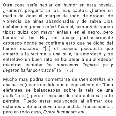
Otra cosa sería hablar del humor en esta novela.
¿Humor?, preguntarán los más cautos, ¿humor en
medio de vidas al margen de todo, de drogas, de
violencia, de niñas abandonadas y de sabrá Dios
cuántas desgracias más? Pues sí, humor y de varios
tipos; quizá con mayor énfasis en el negro, pero
humor al fin. Hay un pasaje particularmente
grotesco donde se confirma esto que he dicho del
humor macabro: “[…] el asesino psicópata que
amarró a la víctima a una silla, la amordazó y se
entretuvo un buen rato en bailotear a su alrededor
mientras cantaba
los marcianos llegaron ya…y
llegaron bailando ricachá
” (p. 175).
Mucho más podría comentarse de
Cien botellas en
una pared
(nosotros diríamos el equivalente de “Cien
elefantes se balanceaban sobre la tela de una
araña”…etc.), pero el espacio de esta columna no lo
permite. Puedo estar equivocada al afirmar que
estamos ante una novela espléndida, trascendental;
pero en todo caso,
Errare humanum est
.