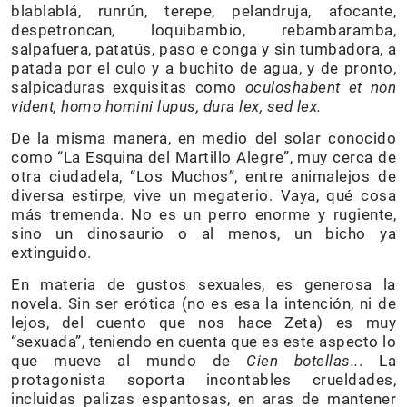
blablablá, runrún, terepe, pelandruja, afocante,
despetroncan, loquibambio, rebambaramba,
salpafuera, patatús, paso e conga y sin tumbadora, a
patada por el culo y a buchito de agua, y de pronto,
salpicaduras exquisitas como
oculoshabent et non
vident, homo homini lupus, dura lex, sed lex.
De la misma manera, en medio del solar conocido
como “La Esquina del Martillo Alegre”, muy cerca de
otra ciudadela, “Los Muchos”, entre animalejos de
diversa estirpe, vive un megaterio. Vaya, qué cosa
más tremenda. No es un perro enorme y rugiente,
sino un dinosaurio o al menos, un bicho ya
extinguido.
En materia de gustos sexuales, es generosa la
novela. Sin ser erótica (no es esa la intención, ni de
lejos, del cuento que nos hace Zeta) es muy
“sexuada”, teniendo en cuenta que es este aspecto lo
que mueve al mundo de
Cien botellas..
. La
protagonista soporta incontables crueldades,
incluidas palizas espantosas, en aras de mantener