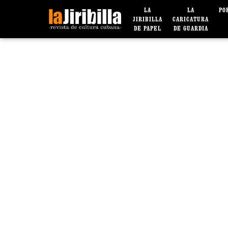
LA
LA
PO
JIRIBILLA
CARICATURA
DE PAPEL
DE GUARDIA