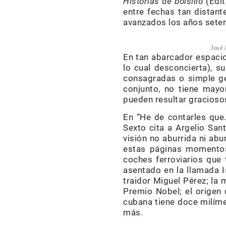
Historias de bolsillo
(Edit
entre fechas tan distant
avanzados los años seten
José 
En tan abarcador espacio
lo cual desconcierta), s
consagradas o simple gen
conjunto, no tiene mayo
pueden resultar gracioso
En “He de contarles que
Sexto cita a Argelio San
visión no aburrida ni abur
estas páginas momentos 
coches ferroviarios que 
asentado en la llamada 
traidor Miguel Pérez; la 
Premio Nobel; el origen 
cubana tiene doce milíme
más.