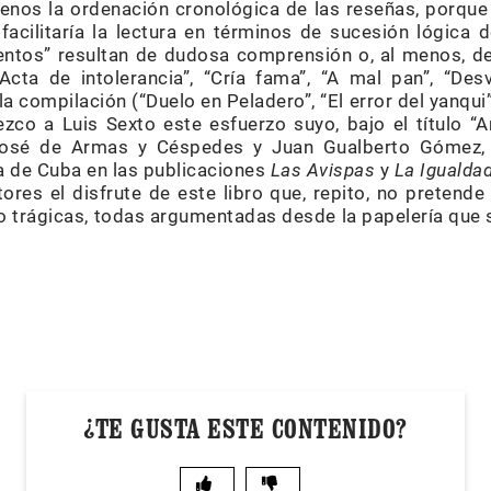
enos la ordenación cronológica de las reseñas, porqu
 facilitaría la lectura en términos de sucesión lógica
entos” resultan de dudosa comprensión o, al menos, de
“Acta de intolerancia”, “Cría fama”, “A mal pan”, “Des
a compilación (“Duelo en Peladero”, “El error del yanqui”
zco a Luis Sexto este esfuerzo suyo, bajo el título “Arr
 José de Armas y Céspedes y Juan Gualberto Gómez,
a de Cuba en las publicaciones
Las Avispas
y
La Igualda
tores el disfrute de este libro que, repito, no pretend
o trágicas, todas argumentadas desde la papelería que s
¿TE GUSTA ESTE CONTENIDO?