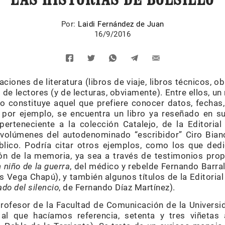
Por:
Laidi Fernández de Juan
16/9/2016
ciones de literatura (libros de viaje, libros técnicos, ob
os de lectores (y de lecturas, obviamente). Entre ellos, u
lo constituye aquel que prefiere conocer datos, fechas
e, por ejemplo, se encuentra un libro ya reseñado en
 perteneciente a la colección Catalejo, de la Editoria
volúmenes del autodenominado “escribidor” Ciro Bian
blico. Podría citar otros ejemplos, como los que dedi
ión de la memoria, ya sea a través de testimonios prop
 niño de la guerra
, del médico y rebelde Fernando Barral
es Vega Chapú), y también algunos títulos de la Editorial
do del silencio
, de Fernando Díaz Martínez).
 profesor de la Facultad de Comunicación de la Univers
 al que hacíamos referencia, setenta y tres viñetas 