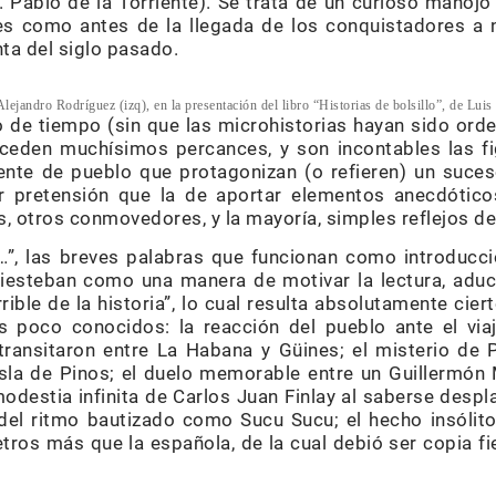
. Pablo de la Torriente). Se trata de un curioso manoj
es como antes de la llegada de los conquistadores a n
ta del siglo pasado.
Alejandro Rodríguez (izq), en la presentación del libro “Historias de bolsillo”, de Luis
 de tiempo (sin que las microhistorias hayan sido or
uceden muchísimos percances, y son incontables las fi
te de pueblo que protagonizan (o refieren) un suceso 
r pretensión que la de aportar elementos anecdótico
s, otros conmovedores, y la mayoría, simples reflejos 
…”, las breves palabras que funcionan como introducc
tiesteban como una manera de motivar la lectura, aduc
rible de la historia”, lo cual resulta absolutamente cier
poco conocidos: la reacción del pueblo ante el via
transitaron entre La Habana y Güines; el misterio de P
Isla de Pinos; el duelo memorable entre un Guillermón
modestia infinita de Carlos Juan Finlay al saberse des
del ritmo bautizado como Sucu Sucu; el hecho insólit
tros más que la española, de la cual debió ser copia fi