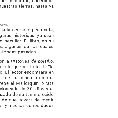
o de anécdotas, sucedidas
uestras tierras, hasta ya
 Sexto
denadas cronológicamente,
guras históricas, ya sean
peculiar. El libro, en su
s, algunos de los cuales
de épocas pasadas.
ión a
Historias de bolsillo
,
iendo que se trata de “la
to. El lector encontrará en
je de los cinco primeros
epe el Mallorquín, pirata
 Moncada de 30 años y el
plazado de su tan merecido
o de que la vara de medir
el, y muchas curiosidades