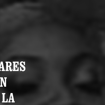
LARES
EN
 LA