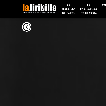
LA
LA
PO
JIRIBILLA
CARICATURA
DE PAPEL
DE GUARDIA