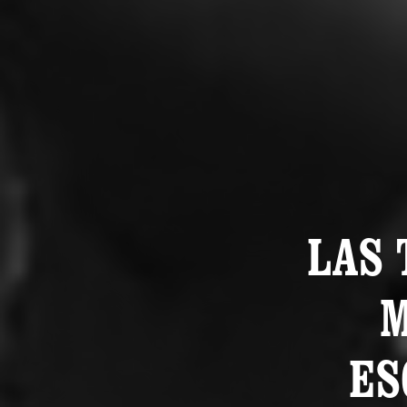
LAS 
M
ES