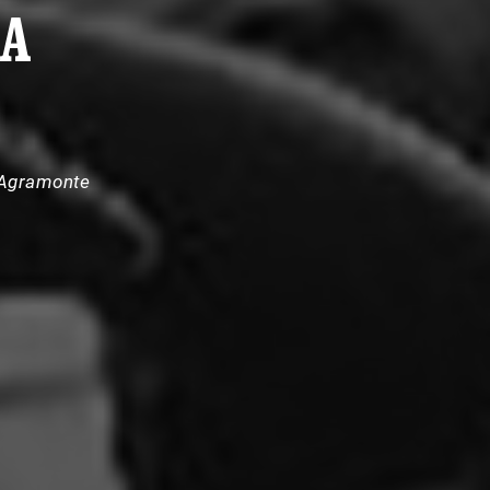
CA
 Agramonte