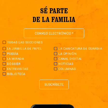
SÉ PARTE
DE LA FAMILIA
TODAS LAS SECCIONES
LA JIRIBILLA DE PAPEL
LA CARICATURA DE GUARDIA
POESÍA
LA OPINIÓN
LA MIRADA
CANAL DIGITAL
DOSSIER
NOTICIAS
ENTREVISTAS
COLUMNAS
BIBLIOTECA
SUSCRÍBETE