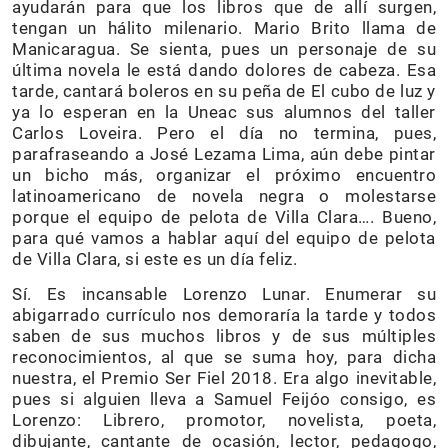
ayudarán para que los libros que de allí surgen,
tengan un hálito milenario. Mario Brito llama de
Manicaragua. Se sienta, pues un personaje de su
última novela le está dando dolores de cabeza. Esa
tarde, cantará boleros en su peña de El cubo de luz y
ya lo esperan en la Uneac sus alumnos del taller
Carlos Loveira. Pero el día no termina, pues,
parafraseando a José Lezama Lima, aún debe pintar
un bicho más, organizar el próximo encuentro
latinoamericano de novela negra o molestarse
porque el equipo de pelota de Villa Clara…. Bueno,
para qué vamos a hablar aquí del equipo de pelota
de Villa Clara, si este es un día feliz.
Sí. Es incansable Lorenzo Lunar. Enumerar su
abigarrado currículo nos demoraría la tarde y todos
saben de sus muchos libros y de sus múltiples
reconocimientos, al que se suma hoy, para dicha
nuestra, el Premio Ser Fiel 2018. Era algo inevitable,
pues si alguien lleva a Samuel Feijóo consigo, es
Lorenzo: Librero, promotor, novelista, poeta,
dibujante, cantante de ocasión, lector, pedagogo,