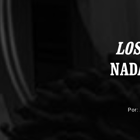
LO
NAD
Por: