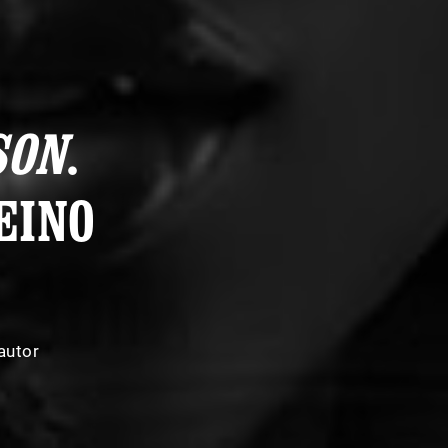
SON
.
EINO
autor