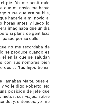
 el pie. Yo me sentí más
 de que mi novio me había
ego supe que era su hija,
 qué hacerle a mi novio al
yo horas antes y luego lo
uiera imaginaba que un día
pero sí plena de gentileza
i paseo por su calle.
 que no me recordaba de
olo se produce cuando es
 él en la que se saludan
os con sus nombres bien
 decía: “tus hijos tienen
e llamaban Maite, pues el
 y yo le digo Roberto. No
una posición de jefe que
nietos, sus viajes, sobre
sando, y, entonces, yo me