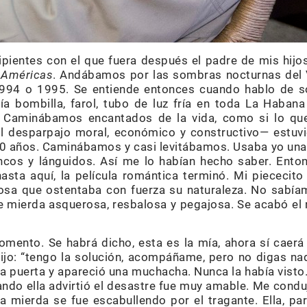
pientes con el que fuera después el padre de mis hijo
 Américas
. Andábamos por las sombras nocturnas del
 1994 o 1995. Se entiende entonces cuando hablo de 
a bombilla, farol, tubo de luz fría en toda La Habana
a. Caminábamos encantados de la vida, como si lo qu
l desparpajo moral, económico y constructivo— estuvi
 20 años. Caminábamos y casi levitábamos. Usaba yo un
cos y lánguidos. Así me lo habían hecho saber. Entonc
 hasta aquí, la película romántica terminó. Mi piececit
osa que ostentaba con fuerza su naturaleza. No sabí
de mierda asquerosa, resbalosa y pegajosa. Se acabó el
mento. Se habrá dicho, esta es la mía, ahora sí caer
jo: “tengo la solución, acompáñame, pero no digas nad
na puerta y apareció una muchacha. Nunca la había visto. 
ando ella advirtió el desastre fue muy amable. Me condu
 la mierda se fue escabullendo por el tragante. Ella, 