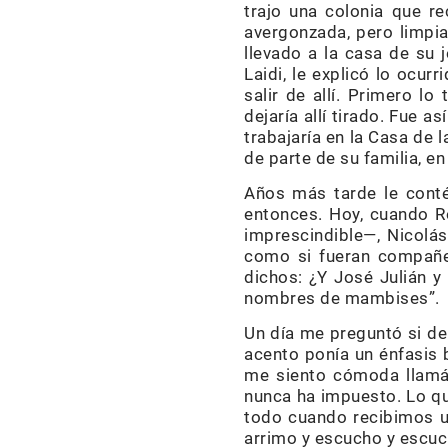
trajo una colonia que r
avergonzada, pero limpia
llevado a la casa de su 
Laidi, le explicó lo ocur
salir de allí. Primero l
dejaría allí tirado. Fue 
trabajaría en la Casa de 
de parte de su familia, en
Años más tarde le cont
entonces. Hoy, cuando R
imprescindible—, Nicolá
como si fueran compañe
dichos: ¿Y José Julián y
nombres de mambises”.
Un día me preguntó si de
acento ponía un énfasis 
me siento cómoda llamán
nunca ha impuesto. Lo qu
todo cuando recibimos un
arrimo y escucho y escuc