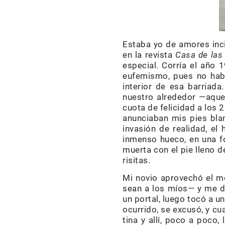
Estaba yo de amores inci
en la revista
Casa de las
especial. Corría el año
eufemismo, pues no habí
interior de esa barriad
nuestro alrededor —aque
cuota de felicidad a los
anunciaban mis pies blan
invasión de realidad, el
inmenso hueco, en una f
muerta con el pie lleno 
risitas.
Mi novio aprovechó el mo
sean a los míos— y me di
un portal, luego tocó a u
ocurrido, se excusó, y cu
tina y allí, poco a poco,