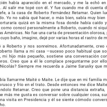
ecién había aparecido en el mercado, y me la echó en
. Al salir me topé con él. Y fue cuando me di cuenta
jefe, a la casa de Roberto Fernández Retamar. Quien lu
rido. Yo no sabía qué hacer, o más bien, sabía muy bien
o torturaría quizá en la misma fosa donde había caído 
así como conocí personalmente a Roberto, cuando ni siq
las Américas. No fue una carta de presentación olorosa, 
 cuyo baño, imagino, dejé por varias horas el rastro de m
é a Roberto y nos sonreímos. Afortunadamente, creo
oberto llama a mi casa —suceso poco habitual que s
s, mi hijo más pequeño, sostiene una conversación con
ros. Creo que a él le complace preguntarme por ell
 Nicolás? Siempre me recuerda a Jaime Sarusky que me
bía llamarme Maité o Maite. Le dije que en mi familia m
brusco y frío en el trato. Desde entonces me dice Maite
dolo Retamar. Creo que pone una distancia extraña, 
e más me gusta es conversar sobre cualquier cosa, sus 
a visita en Presidencia y él se siente cómodo conver
ho.