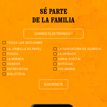
SÉ PARTE
DE LA FAMILIA
TODAS LAS SECCIONES
LA JIRIBILLA DE PAPEL
LA CARICATURA DE GUARDIA
POESÍA
LA OPINIÓN
LA MIRADA
CANAL DIGITAL
DOSSIER
NOTICIAS
ENTREVISTAS
COLUMNAS
BIBLIOTECA
SUSCRÍBETE