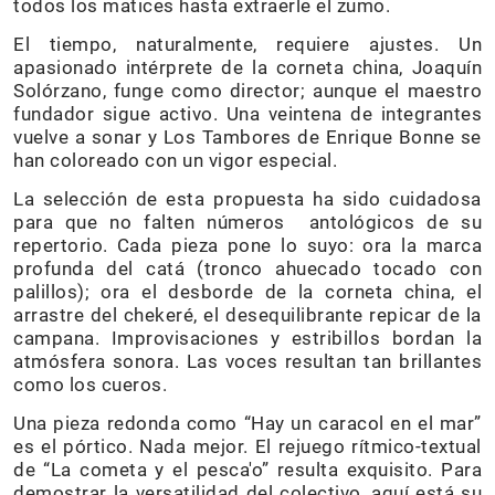
todos los matices hasta extraerle el zumo.
El tiempo, naturalmente, requiere ajustes. Un
apasionado intérprete de la corneta china, Joaquín
Solórzano, funge como director; aunque el maestro
fundador sigue activo. Una veintena de integrantes
vuelve a sonar y Los Tambores de Enrique Bonne se
han coloreado con un vigor especial.
La selección de esta propuesta ha sido cuidadosa
para que no falten números antológicos de su
repertorio. Cada pieza pone lo suyo: ora la marca
profunda del catá (tronco ahuecado tocado con
palillos); ora el desborde de la corneta china, el
arrastre del chekeré, el desequilibrante repicar de la
campana. Improvisaciones y estribillos bordan la
atmósfera sonora. Las voces resultan tan brillantes
como los cueros.
Una pieza redonda como “Hay un caracol en el mar”
es el pórtico. Nada mejor. El rejuego rítmico-textual
de “La cometa y el pesca'o” resulta exquisito. Para
demostrar la versatilidad del colectivo, aquí está su