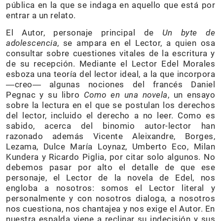
pública en la que se indaga en aquello que está por
entrar a un relato.
El Autor, personaje principal de
Un byte de
adolescencia
, se ampara en el Lector, a quien osa
consultar sobre cuestiones vitales de la escritura y
de su recepción. Mediante el Lector Edel Morales
esboza una teoría del lector ideal, a la que incorpora
―creo― algunas nociones del francés Daniel
Pegnac y su libro
Como en una novela
, un ensayo
sobre la lectura en el que se postulan los derechos
del lector, incluido el derecho a no leer. Como es
sabido, acerca del binomio autor-lector han
razonado además Vicente Aleixandre, Borges,
Lezama, Dulce María Loynaz, Umberto Eco, Milan
Kundera y Ricardo Piglia, por citar solo algunos. No
debemos pasar por alto el detalle de que ese
personaje, el Lector de la novela de Edel, nos
engloba a nosotros: somos el Lector literal y
personalmente y con nosotros dialoga, a nosotros
nos cuestiona, nos chantajea y nos exige el Autor. En
nuestra espalda viene a reclinar su indecisión y sus