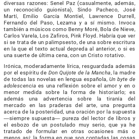
diversas razones: Senel Paz (casualmente, además,
un reconocido guionista), Sindo Pacheco, José
Martí, Emilio García Montiel, Lawrence Durrell,
Fernando del Paso, Lezama y a sí mismo. Invoca
también a músicos como Benny Moré, Bola de Nieve,
Carlos Varela, Los Zafiros, Pink Floyd. Habría que ver
si se trata de un palimpsesto, de una sobre escritura
en la que el texto actual depreda al anterior, o si es
una suerte de última cena, con un Cristo rotativo.
Irónica, moderadamente lírica, resguardada además
por el espíritu de
Don Quijote de la Mancha
, la madre
de todas las novelas en lengua española,
Un byte de
adolescencia
es una reflexión sobre el amor y en o
menor medida sobre la forma de historiarlo; es
además una advertencia sobre la tiranía del
mercado en las praderas del arte, una pregunta
acerca de la posteridad, una oración por la supuesta
―siempre supuesta― pureza del lector de libros y
el esbozo de un postulado muy serio, que ya he
tratado de formular en otras ocasiones más o
menos así: la forma en que son contadas las cosas