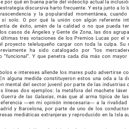
e por qué en buena parte del videoclip actual la inclusió
strategia discursiva harto frecuente. Y esta junto a l
 trascendencia y la popularidad momentánea, cuando 
 sí solo. O por qué la unión con algún referente in
antía de éxito, amén de la calidad o no que pueda ten
os casos de Ángeles y Gente de Zona, las dos agrupa
 últimas tres votaciones de los Premios Lucas por el 
el proyecto teleluqueño cargar con toda la culpa. Su 
 previamente ha sido catalogado por “los mercader
 o “funcional”. Y que penetra cada día más con mayor
olos e intereses allende los mares pudo advertirse con
En alguna medida constituyeron estos una oda a la d
ón mental del sector juvenil por parte de las industrias 
as líneas dos ejemplos: la metáfora del machete láser c
 Guerra de las Galaxias
, más que al arma típica de la
ferencia ―en mi opinión innecesaria― a la rivalidad 
adrid y Barcelona, por parte de uno de los conductor
esas mediáticas extranjeras y reproducido en la Isla 