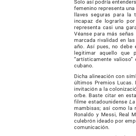
Solo así podría entenders
femenino representa una e
llaves seguras para la
incapaz de lograrlo por
representa casi una gar
Véanse para más señas l
marcada rivalidad en las
año. Así pues, no debe 
legitimar aquello que
“artísticamente valioso”
cubano.
Dicha alineación con símb
últimos Premios Lucas. 
invitación a la colonizaci
orbe. Baste citar en est
filme estadounidense
La
mambisas; así como la re
Ronaldo y Messi, Real M
culebrón ideado por empr
comunicación.