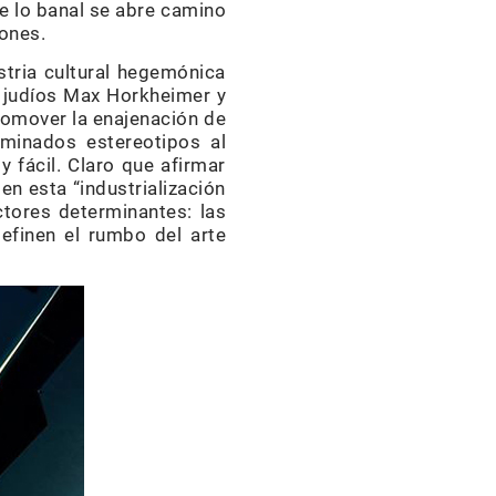
e lo banal se abre camino
zones.
stria cultural hegemónica
os judíos Max Horkheimer y
promover la enajenación de
erminados estereotipos al
y fácil. Claro que afirmar
n esta “industrialización
ctores determinantes: las
efinen el rumbo del arte