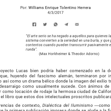
Por:
Williams Enrique Tolentino Herrera
4/3/2017
“El arte serio se ha negado a aquellos para quienes l
sistema convierten a la seriedad en una burla, y que
contentos cuando pueden transcurrir pasivamente el
rueda”.
(Max Horkheimer & Theodor Adorno)
proyecto Lucas bien podría haber comenzado en la
s que, huyendo del fascismo alemán, terminaron por i
go así como un drama bélico donde la imagen del exilio 
desarraigo como usualmente sucede. Con ánimos de
 como locación de rodaje la hermosa ciudad de Califo
el libro que estos dos intelectuales proscritos publicar
rencias de contexto,
Dialéctica del Iluminismo
―como fi
e la primera publicación impresa donde se alude a la f