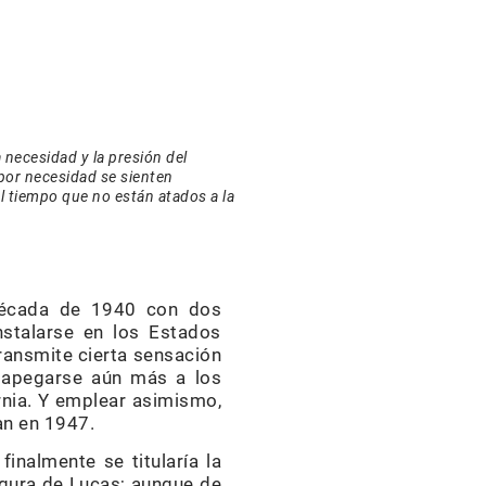
a necesidad y la presión del
 por necesidad se sienten
 tiempo que no están atados a la
 década de 1940 con dos
nstalarse en los Estados
transmite cierta sensación
 apegarse aún más a los
rnia. Y emplear asimismo,
an en 1947.
nalmente se titularía la
igura de Lucas; aunque de