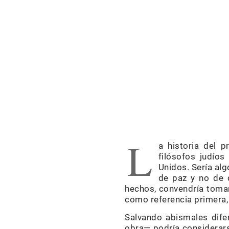
L
a historia del 
filósofos judío
Unidos. Sería al
de paz y no de 
hechos, convendría tomar
como referencia primera, 
Salvando abismales dife
obra— podría considerars