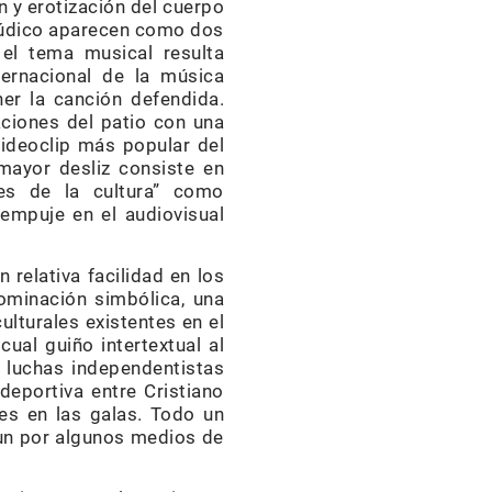
n y erotización del cuerpo
o lúdico aparecen como dos
el tema musical resulta
ternacional de la música
er la canción defendida.
ciones del patio con una
videoclip más popular del
mayor desliz consiste en
es de la cultura” como
 empuje en el audiovisual
 relativa facilidad en los
ominación simbólica, una
culturales existentes en el
ual guiño intertextual al
s luchas independentistas
deportiva entre Cristiano
es en las galas. Todo un
aun por algunos medios de