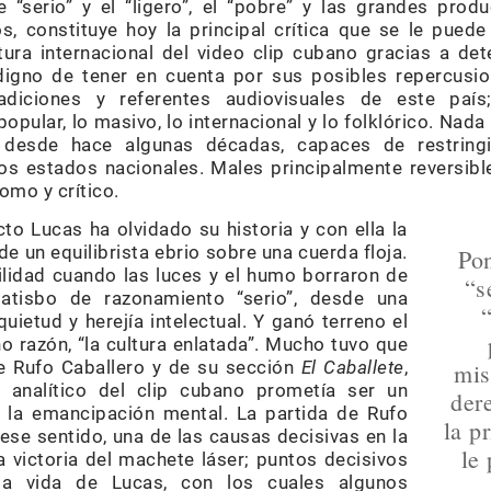
e “serio” y el “ligero”, el “pobre” y las grandes pro
, constituye hoy la principal crítica que se le pued
tura internacional del video clip cubano gracias a de
gno de tener en cuenta por sus posibles repercusion
adiciones y referentes audiovisuales de este paí
popular, lo masivo, lo internacional y lo folklórico. Nada
 desde hace algunas décadas, capaces de restringi
os estados nacionales. Males principalmente reversibl
mo y crítico.
cto Lucas ha olvidado su historia y con ella la
de un equilibrista ebrio sobre una cuerda floja.
Pon
lidad cuando las luces y el humo borraron de
“s
atisbo de razonamiento “serio”, desde una
quietud y herejía intelectual. Y ganó terreno el
no razón, “la cultura enlatada”. Mucho tuvo que
de Rufo Caballero y de su sección
El Caballete
,
mis
analítico del clip cubano prometía ser un
der
 la emancipación mental. La partida de Rufo
la p
ese sentido, una de las causas decisivas en la
le
a victoria del machete láser; puntos decisivos
la vida de Lucas, con los cuales algunos