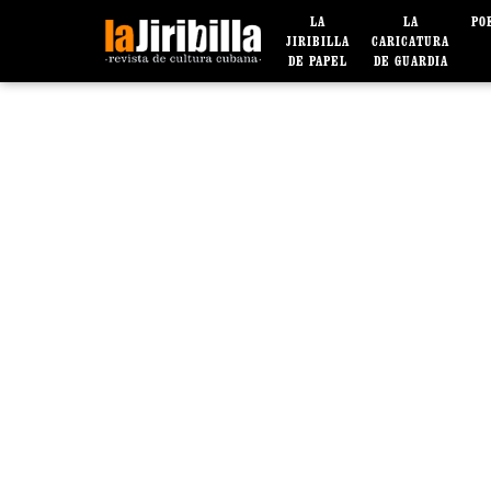
LA
LA
PO
JIRIBILLA
CARICATURA
DE PAPEL
DE GUARDIA