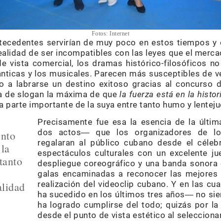
Fotos: Internet
tecedentes servirían de muy poco en estos tiempos y 
ealidad de ser incompatibles con las leyes que el merc
vista comercial, los dramas histórico-filosóficos no
ticas y los musicales. Parecen más susceptibles de ve
o a labrarse un destino exitoso gracias al concurso 
sa de slogan la máxima de que
la fuerza está en la histor
 parte importante de la suya entre tanto humo y lentejue
Precisamente fue esa la esencia de la últ
dos actos― que los organizadores de l
ento
regalaran al público cubano desde el céleb
 la
espectáculos culturales con un excelente ju
tanto
despliegue coreográfico y una banda sonora 
galas encaminadas a reconocer las mejores e
realización del videoclip cubano. Y en las 
alidad
ha sucedido en los últimos tres años― no siem
ha logrado cumplirse del todo; quizás por la 
desde el punto de vista estético al seleccion