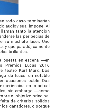
en todo caso terminarían
ado audiovisual impone. Al
 llaman tanto la atención
nderse las peripecias de
de su machete láser. Uno
ia
, y que paradójicamente
las brillantes.
ima puesta en escena ―en
os Premios Lucas 2016
re teatro Karl Marx. Dos
ego de luces, un notable
en ocasiones loable. Dos
xperiencias en la actual
cuales, sin embargo ―como
pre el objetivo principal
falta de criterios sólidos
ar los ganadores, o porque