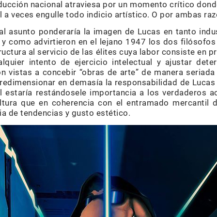
ucción nacional atraviesa por un momento crítico dond
 a veces engulle todo indicio artístico. O por ambas ra
l asunto ponderaría la imagen de Lucas en tanto indu
l y como advirtieron en el lejano 1947 los dos filósof
ctura al servicio de las élites cuya labor consiste en 
alquier intento de ejercicio intelectual y ajustar det
n vistas a concebir “obras de arte” de manera seriada 
redimensionar en demasía la responsabilidad de Lucas e
ual estaría restándosele importancia a los verdaderos a
ultura que en coherencia con el entramado mercantil d
 de tendencias y gusto estético.