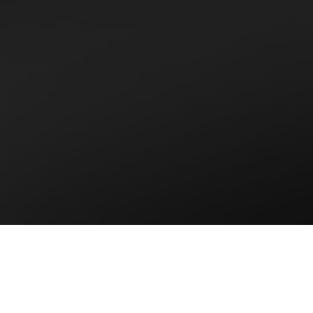
El Ballet Nacional de Cuba, bajo la dirección general
de la primera bailarina Viengsay Valdés, ofrecerá
una
temporada especial del ballet
Don Quijote
en la
Sala Avellaneda del Teatro Nacional de Cuba
los días