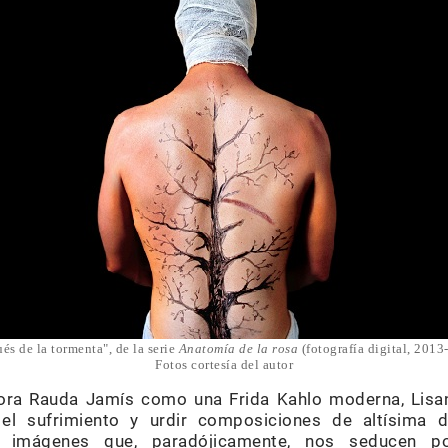
és de la tormenta", de la serie
Anatomía de la rosa
(fotografía digital, 2013
Fotos cortesía del autor
tora Rauda Jamís como una Frida Kahlo moderna, Lisa
 el sufrimiento y urdir composiciones de altísima d
; imágenes que, paradójicamente, nos seducen p