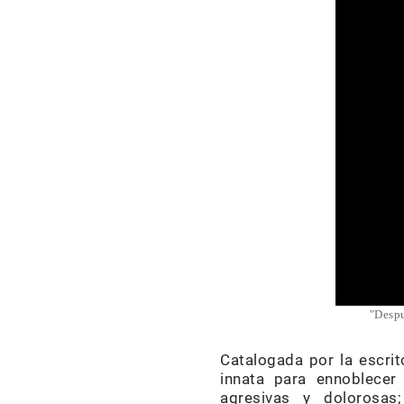
"Despu
Catalogada por la escri
innata para ennoblecer
agresivas y dolorosas