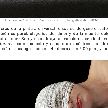
"La última cena", de la serie
Anatomía de la rosa
, fotografía digital, 2013-2018.
ras de la pintura universal, discurso de género, auto
ión corporal, alegorías del dolor y de la muerte, cel
dra López Sotuyo constituye un escalón ascendente en
rformer
, instalacionista y escultora inició tras abando
ción. La inauguración se efectuará a las 5:00 p.m., y c