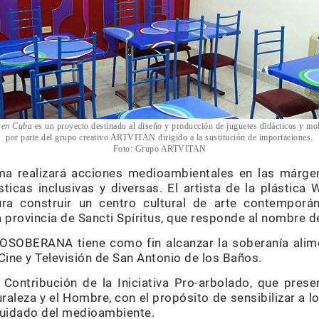
 en Cuba
es un proyecto destinado al diseño y producción de juguetes didácticos y mob
por parte del grupo creativo ARTVITAN dirigido a la sustitución de importaciones.
Foto: Grupo ARTVITAN
lima realizará acciones medioambientales en las márge
ticas inclusivas y diversas. El artista de la plástica 
ra construir un centro cultural de arte contemporán
 provincia de Sancti Spíritus, que responde al nombre de 
OSOBERANA tiene como fin alcanzar la soberanía alime
Cine y Televisión de San Antonio de los Baños.
Contribución de la Iniciativa Pro-arbolado, que pres
aleza y el Hombre, con el propósito de sensibilizar a l
 cuidado del medioambiente.