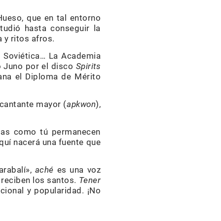
Hueso, que en tal entorno
tudió hasta conseguir la
y ritos afros.
ón Soviética… La Academia
o Juno por el disco
Spirits
bana el Diploma de Mérito
 cantante mayor (
apkwon
),
istas como tú permanecen
Aquí nacerá una fuente que
arabalí»,
aché
es una voz
e reciben los santos.
Tener
cional y popularidad. ¡No