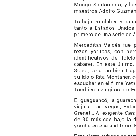
Mongo Santamaría; y lu
maestros Adolfo Guzmán 
Trabajó en clubes y caba
tanto a Estados Unidos 
primero de una serie de 
Merceditas Valdés fue, p
rezos yorubas, con per
identificativos del folc
cabaret. En este último
Souci; pero también Trop
su ídolo Rita Montaner, 
escuchar en el filme
Yam
También hizo giras por Eu
El guaguancó, la guarach
viajó a Las Vegas, Esta
Grenet… Al exigente
Carn
de 80 músicos bajo la di
yoruba en ese auditorio. 