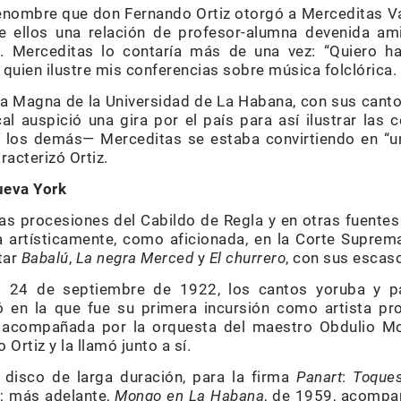
enombre que don Fernando Ortiz otorgó a Merceditas Va
e ellos una relación de profesor-alumna devenida ami
. Merceditas lo contaría más de una vez: “Quiero h
, quien ilustre mis conferencias sobre música folclórica.
Aula Magna de la Universidad de La Habana, con sus cant
 auspició una gira por el país para así ilustrar las c
 los demás— Merceditas se estaba convirtiendo en “
racterizó Ortiz.
ueva York
as procesiones del Cabildo de Regla y en otras fuentes
a artísticamente, como aficionada, en la Corte Suprem
tar
Babalú
,
La negra Merced
y
El churrero
, con sus escas
 24 de septiembre de 1922, los cantos yoruba y p
 en la que fue su primera incursión como artista pro
, acompañada por la orquesta del maestro Obdulio Mo
Ortiz y la llamó junto a sí.
disco de larga duración, para la firma
Panart
:
Toque
o
; más adelante,
Mongo en La Habana
, de 1959, acompa