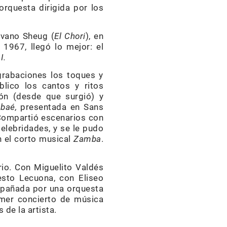
orquesta dirigida por los
lvano Sheug (
El Chori
), en
1967, llegó lo mejor: el
I.
 grabaciones los toques y
lico los cantos y ritos
sión (desde que surgió) y
baé,
presentada en Sans
ompartió escenarios con
elebridades, y se le pudo
n el corto musical
Zamba
.
rio. Con Miguelito Valdés
esto Lecuona, con Eliseo
mpañada por una orquesta
rimer concierto de música
 de la artista.