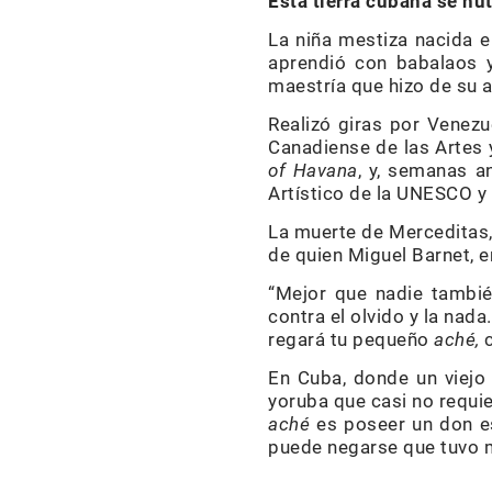
Esta tierra cubana se nu
La niña mestiza nacida e
aprendió con babalaos y
maestría que hizo de su a
Realizó giras por Venezu
Canadiense de las Artes 
of Havana
, y, semanas a
Artístico de la UNESCO y
La muerte de Merceditas, 
de quien Miguel Barnet, e
“Mejor que nadie tambié
contra el olvido y la nad
regará tu pequeño
aché,
c
En Cuba, donde un viejo
yoruba que casi no requie
aché
es poseer un don e
puede negarse que tuvo