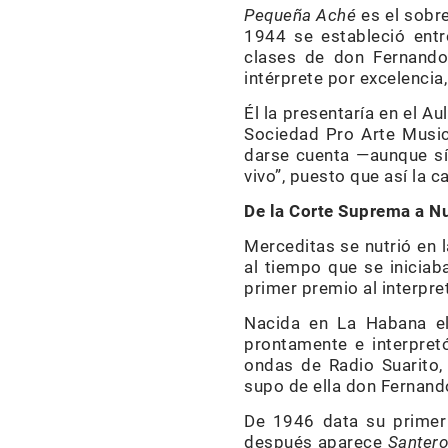
Pequeña Aché
es el sobr
1944 se estableció entr
clases de don Fernando
intérprete por excelencia
Él la presentaría en el 
Sociedad Pro Arte Musical
darse cuenta —aunque sí
vivo”, puesto que así la ca
De la Corte Suprema a N
Merceditas se nutrió en l
al tiempo que se iniciab
primer premio al interpre
Nacida en La Habana el
prontamente e interpretó
ondas de Radio Suarito
supo de ella don Fernando 
De 1946 data su primer 
después aparece
Santer