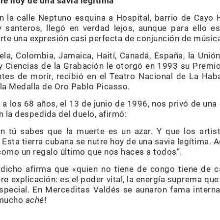
tre hoy de una savia legítima
n la calle Neptuno esquina a Hospital, barrio de Cayo 
 santeros, llegó en verdad lejos, aunque para ello es
rte una expresión casi perfecta de conjunción de música 
ela, Colombia, Jamaica, Haití, Canadá, España, la Uni
y Ciencias de la Grabación le otorgó en 1993 su Premi
ntes de morir, recibió en el Teatro Nacional de La Ha
 la Medalla de Oro Pablo Picasso.
a los 68 años, el 13 de junio de 1996, nos privó de una
n la despedida del duelo, afirmó:
n tú sabes que la muerte es un azar. Y que los art
a. Esta tierra cubana se nutre hoy de una savia legítima. 
omo un regalo último que nos haces a todos”.
 dicho afirma que «quien no tiene de congo tiene de c
re explicación: es el poder vital, la energía suprema qu
special. En Merceditas Valdés se aunaron fama interna
 mucho
aché
!