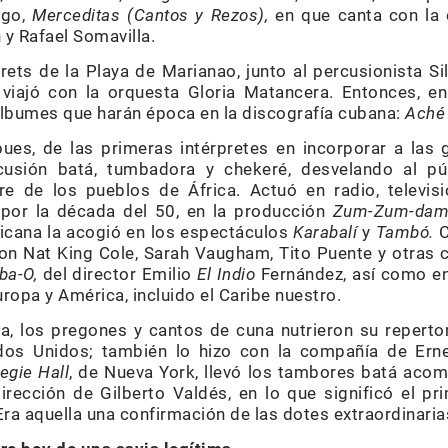
ego,
Merceditas (Cantos y Rezos),
en que canta con la 
y Rafael Somavilla.
rets de la Playa de Marianao, junto al percusionista Si
viajó con la orquesta Gloria Matancera. Entonces, en 
álbumes que harán época en la discografía cubana:
Aché 
ues, de las primeras intérpretes en incorporar a las
cusión batá, tumbadora y chekeré, desvelando al púb
lore de los pueblos de África. Actuó en radio, televi
, por la década del 50, en la producción
Zum-Zum-dam
icana la acogió en los espectáculos
Karabalí
y
Tambó.
C
con Nat King Cole, Sarah Vaugham, Tito Puente y otras c
ba-O,
del director Emilio
El
Indio
Fernández, así como e
ropa y América, incluido el Caribe nuestro.
a, los pregones y cantos de cuna nutrieron su reperto
dos Unidos; también lo hizo con la compañía de Ern
egie Hall
, de Nueva York, llevó los tambores batá aco
rección de Gilberto Valdés, en lo que significó el p
Era aquella una confirmación de las dotes extraordinarias