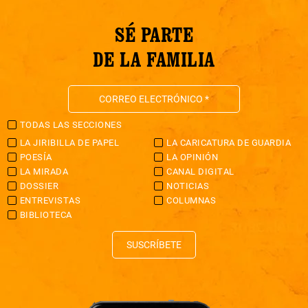
SÉ PARTE
DE LA FAMILIA
TODAS LAS SECCIONES
LA JIRIBILLA DE PAPEL
LA CARICATURA DE GUARDIA
POESÍA
LA OPINIÓN
LA MIRADA
CANAL DIGITAL
DOSSIER
NOTICIAS
ENTREVISTAS
COLUMNAS
BIBLIOTECA
SUSCRÍBETE