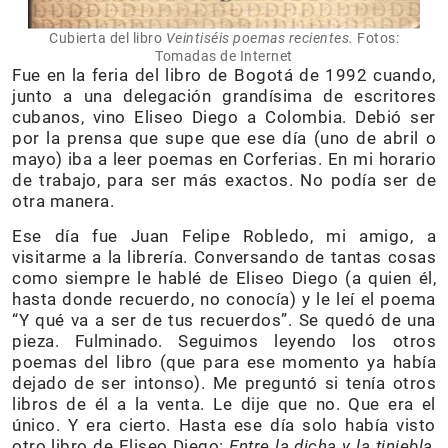
Cubierta del libro
Veintiséis poemas recientes.
Fotos:
Tomadas de Internet
Fue en la feria del libro de Bogotá de 1992 cuando,
junto a una delegación grandísima de escritores
cubanos, vino Eliseo Diego a Colombia. Debió ser
por la prensa que supe que ese día (uno de abril o
mayo) iba a leer poemas en Corferias. En mi horario
de trabajo, para ser más exactos. No podía ser de
otra manera.
Ese día fue Juan Felipe Robledo, mi amigo, a
visitarme a la librería. Conversando de tantas cosas
como siempre le hablé de Eliseo Diego (a quien él,
hasta donde recuerdo, no conocía) y le leí el poema
“Y qué va a ser de tus recuerdos”. Se quedó de una
pieza. Fulminado. Seguimos leyendo los otros
poemas del libro (que para ese momento ya había
dejado de ser intonso). Me preguntó si tenía otros
libros de él a la venta. Le dije que no. Que era el
único. Y era cierto. Hasta ese día solo había visto
otro libro de Eliseo Diego:
Entre la dicha y la tiniebla
,