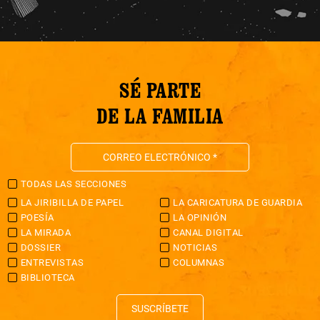
SÉ PARTE
DE LA FAMILIA
TODAS LAS SECCIONES
LA JIRIBILLA DE PAPEL
LA CARICATURA DE GUARDIA
POESÍA
LA OPINIÓN
LA MIRADA
CANAL DIGITAL
DOSSIER
NOTICIAS
ENTREVISTAS
COLUMNAS
BIBLIOTECA
SUSCRÍBETE