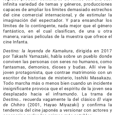
infinita variedad de temas y géneros, producciones
capaces de ampliar los límites demasiado estrechos
del cine comercial internacional, y de estimular la
imaginación del espectador. Y para ensanchar los
límites de lo contingente, nada mejor que el género
fantástico, en el cual clasifican, de una u otra
manera, varias películas de la muestra que ofrece el
cine Infanta.
Destino: la leyenda de Kamakura
, dirigida en 2017
por Takashi Yamazaki, habla sobre un pueblo donde
conviven las personas con seres no humanos, como
fantasmas, demonios, dioses y budas. Allí vive la
joven protagonista, que contrae matrimonio con un
escritor de historias de misterio, Isshiki Masakazu.
Todo marcha más o menos bien cuando un incidente
insignificante provoca que el espíritu de la joven sea
desplazado hacia el inframundo. La trama de
Destino…
recuerda vagamente la del clásico
El viaje
de Chihiro
(2001, Hayao Miyazaki) y confirma la
tendencia del cine japonés a versionar con actores y