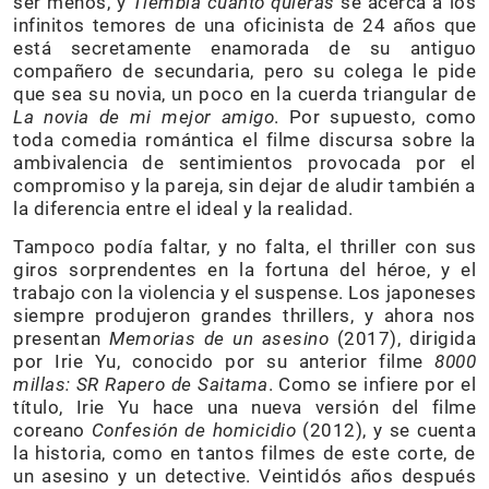
ser menos, y
Tiembla cuanto quieras
se acerca a los
infinitos temores de una oficinista de 24 años que
está secretamente enamorada de su antiguo
compañero de secundaria, pero su colega le pide
que sea su novia, un poco en la cuerda triangular de
La novia de mi mejor amigo
. Por supuesto, como
toda comedia romántica el filme discursa sobre la
ambivalencia de sentimientos provocada por el
compromiso y la pareja, sin dejar de aludir también a
la diferencia entre el ideal y la realidad.
Tampoco podía faltar, y no falta, el thriller con sus
giros sorprendentes en la fortuna del héroe, y el
trabajo con la violencia y el suspense. Los japoneses
siempre produjeron grandes thrillers, y ahora nos
presentan
Memorias de un asesino
(2017), dirigida
por Irie Yu, conocido por su anterior filme
8000
millas: SR Rapero de Saitama
. Como se infiere por el
título, Irie Yu hace una nueva versión del filme
coreano
Confesión de homicidio
(2012), y se cuenta
la historia, como en tantos filmes de este corte, de
un asesino y un detective. Veintidós años después