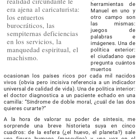
realidad circundante le
herramientas de
era ajena al caricaturista:
Manuel en uno y
los entuertos
otro campo son
las mismas:
burocráticos, las
juegos de
sempiternas deficiencias
palabras e
en los servicios, la
imágenes. Una de
manquedad espiritual, el
política exterior:
machismo.
el ciudadano que
pregunta cuántos
muertos
ocasionan los países ricos por cada mil nacidos
vivos (obvia pero incisiva referencia a un indicador
universal de calidad de vida). Una de política interior:
el doctor diagnostica a un paciente echado en una
camilla: “Síndrome de doble moral, ¿cuál de las dos
quieres curarte?”
A la hora de valorar su poder de síntesis, me
sorprende una breve historieta suya en cinco
cuadros: de la esfera (¿el huevo, el planeta?) sale
una figura humana (masculina) y una voz en el