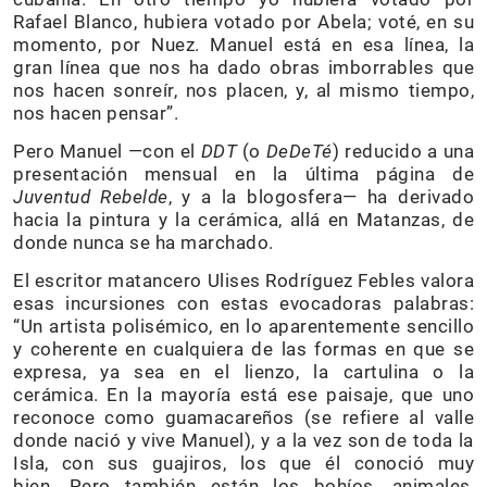
Rafael Blanco, hubiera votado por Abela; voté, en su
momento, por Nuez. Manuel está en esa línea, la
gran línea que nos ha dado obras imborrables que
nos hacen sonreír, nos placen, y, al mismo tiempo,
nos hacen pensar”.
Pero Manuel —con el
DDT
(o
DeDeTé
) reducido a una
presentación mensual en la última página de
Juventud Rebelde
, y a la blogosfera— ha derivado
hacia la pintura y la cerámica, allá en Matanzas, de
donde nunca se ha marchado.
El escritor matancero Ulises Rodríguez Febles valora
esas incursiones con estas evocadoras palabras:
“Un artista polisémico, en lo aparentemente sencillo
y coherente en cualquiera de las formas en que se
expresa, ya sea en el lienzo, la cartulina o la
cerámica. En la mayoría está ese paisaje, que uno
reconoce como guamacareños (se refiere al valle
donde nació y vive Manuel), y a la vez son de toda la
Isla, con sus guajiros, los que él conoció muy
bien. Pero también están los bohíos, animales,