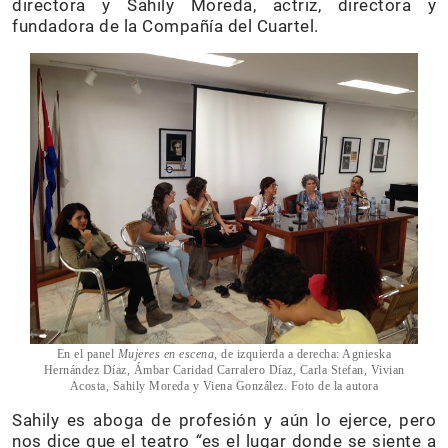
directora y Sahily Moreda, actriz, directora y
fundadora de la Compañía del Cuartel.
En el panel
Mujeres en escena
, de izquierda a derecha: Agnieska
Hernández Díaz, Ámbar Caridad Carralero Díaz, Carla Stefan, Vivian
Acosta, Sahily Moreda y Viena González. Foto de la autora
Sahily es aboga de profesión y aún lo ejerce, pero
nos dice que el teatro
“
es el lugar donde se siente a