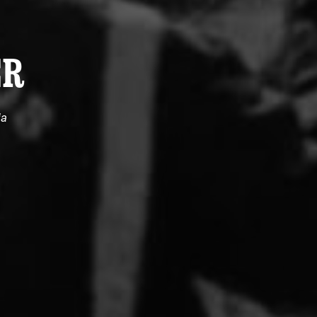
ER
ia