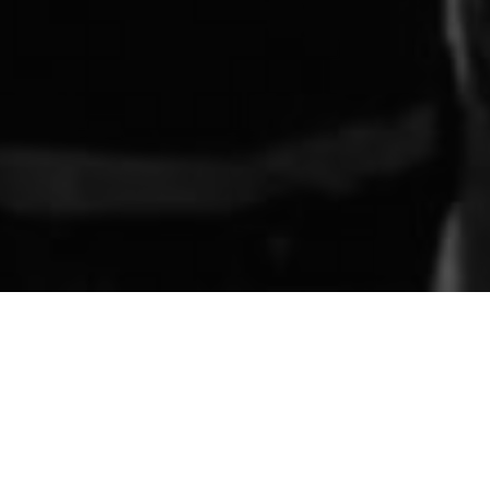
Crecen el dolor y la tr
pesimismo.
Ante la desgracia aumenta
festejen a costa de la tri