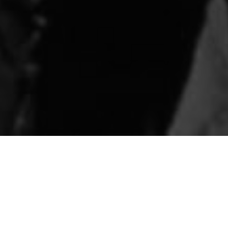
isteza ante la suma de calamidades, pero no crecerán 
n el valor y la fe. No importa que algunas malas perso
steza; Cuba vencerá.