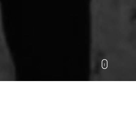
jamás el desaliento y el
nas se alegren del dolor y