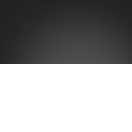
La gráfica siempre ha ocupado un lugar importante
en la plástica cubana, como lo atestiguan Jaime
Valls (1883-1955), Conrado Walter Massaguer
(1889-1965) y Enrique García Cabrera (1893-1949).
A partir de 1959, con el triunfo de la Revolución, esta
técnica cobró nuevo impulso, llegando a desarrollar
un código visual totalmente original, de fuerte
impacto, caracterizado en ocasiones por un peculiar