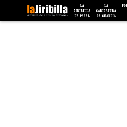
LA
LA
PO
JIRIBILLA
CARICATURA
DE PAPEL
DE GUARDIA