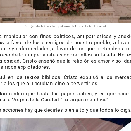
Virgen de la Caridad, patrona de Cuba. Foto: Internet
 manipular con fines políticos, antipatrióticos y anex
as, a favor de los enemigos de nuestro pueblo, a favo
mbre y enfermedades, a favor de los que pretenden apo
gocio de los imperialistas y cobrar ellos su tajada. No, e
ligiosidad. Cristo enseñó que la religión es amor y solid
os ricos explotadores.
tá en los textos bíblicos, Cristo expulsó a los merca
r a los que allí acudían, sino a pervertirlos.
daron algo que hasta los papas saben, y es que hac
 a la Virgen de la Caridad “La virgen mambisa”.
 acciones hay que decirles bien alto y que todos lo oi