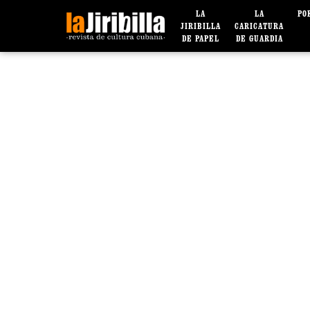
LA
LA
PO
JIRIBILLA
CARICATURA
DE PAPEL
DE GUARDIA