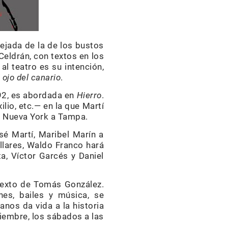
lejada de la de los bustos
eldrán, con textos en los
al teatro es su intención,
l ojo del canario
.
892, es abordada en
Hierro
.
lio, etc.— en la que Martí
de Nueva York a Tampa.
sé Martí, Maribel Marín a
llares, Waldo Franco hará
ta, Víctor Garcés y Daniel
l texto de Tomás González.
s, bailes y música, se
anos da vida a la historia
iembre, los sábados a las