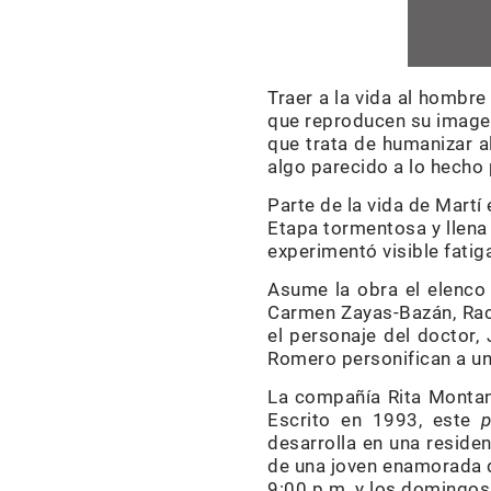
Traer a la vida al hombre
que reproducen su imagen
que trata de humanizar al
algo parecido a lo hecho 
Parte de la vida de Mart
Etapa tormentosa y llena 
experimentó visible fati
Asume la obra el elenco 
Carmen Zayas-Bazán, Rach
el personaje del doctor, 
Romero personifican a un
La compañía Rita Monta
Escrito en 1993, este
p
desarrolla en una residen
de una joven enamorada d
9:00 p.m. y los domingos 