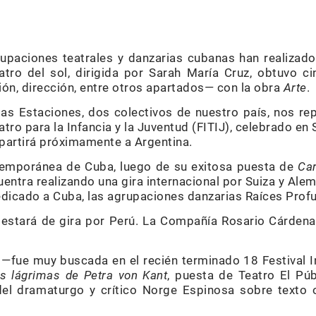
a
rupaciones teatrales y danzarias cubanas han realizado
eatro del sol, dirigida por Sarah María Cruz, obtuvo
ión, dirección, entre otros apartados— con la obra
Arte
.
las Estaciones, dos colectivos de nuestro país, nos re
eatro para la Infancia y la Juventud (FITIJ), celebrado e
partirá próximamente a Argentina.
emporánea de Cuba, luego de su exitosa puesta de
Ca
entra realizando una gira internacional por Suiza y Ale
dedicado a Cuba, las agrupaciones danzarias Raíces Prof
estará de gira por Perú. La Compañía Rosario Cárdenas
 —fue muy buscada en el recién terminado 18 Festival I
s lágrimas de Petra von Kant
, puesta de Teatro El Púb
del dramaturgo y crítico Norge Espinosa sobre texto 