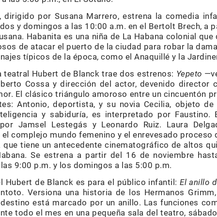
, dirigido por Susana Marrero, estrena la comedia infa
dos y domingos a las 10:00 a.m. en el Bertolt Brech, a p
usana. Habanita es una niña de La Habana colonial que 
osos de atacar el puerto de la ciudad para robar la dama
najes típicos de la época, como el Anaquillé y la Jardine
a teatral Hubert de Blanck trae dos estrenos:
Yepeto
—ve
oberto Cossa y dirección del actor, devenido director 
mor. El clásico triángulo amoroso entre un cincuentón pr
es: Antonio, deportista, y su novia Cecilia, objeto de
teligencia y sabiduría, es interpretado por Faustino.
por Jamsel Lestegás y Leonardo Ruiz. Laura Delgad
, el complejo mundo femenino y el enrevesado proceso d
 que tiene un antecedente cinematográfico de altos qui
Habana. Se estrena a partir del 16 de noviembre hast
las 9:00 p.m. y los domingos a las 5:00 p.m.
 Hubert de Blanck es para el público infantil:
El anillo 
 Montoto. Versiona una historia de los Hermanos Grimm
destino está marcado por un anillo. Las funciones com
nte todo el mes en una pequeña sala del teatro, sábad