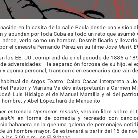
 nacido en la casita de la calle Paula desde una visión a
 y abundan por toda Cuba es todo un reto que asumió C
 héroe, verlo como un hombre. Desmitificarlo y llevarlo 
por el cineasta Fernando Pérez en su filme
José
Martí. E
í en los EE. UU., comprendida en el período de 1885 a 1
de adversidades —la separación forzosa de su hijo, el exi
ga y agonía personal; transcurre en escenarios que van 
habitual de Argos Teatro: Caleb Casas interpreta a Jo
el Pastor y Mariana Valdés interpretarán a Carmen Mi
José Luis Hidalgo el de Manuel Mantilla y el del patrio
 hombre, y Abel López hará de Manuelito.
ner estrenará
Operación rescate
, versión libre sobre e
atakín
en forma de comedia y recreado con cancione
cia habanera en la que una galería de personajes cotidi
e un hombre mayor. Se estrenará a partir del 16 de nov
a las 5:00 p.m., en El Sótano.