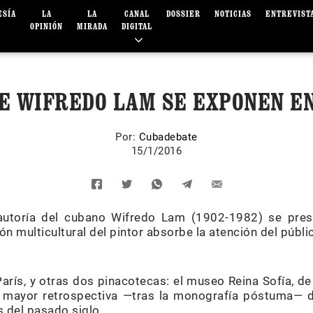
ESÍA
LA
LA
CANAL
DOSSIER
NOTICIAS
ENTREVIST
OPINIÓN
MIRADA
DIGITAL
E WIFREDO LAM SE EXPONEN E
Por:
Cubadebate
15/1/2016
autoría del cubano Wifredo Lam (1902-1982) se pres
ón multicultural del pintor absorbe la atención del públi
arís, y otras dos pinacotecas: el museo Reina Sofía, de
a mayor retrospectiva —tras la monografía póstuma— d
 del pasado siglo.