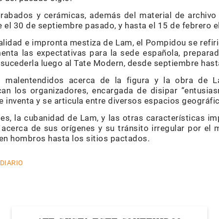
 grabados y cerámicas, además del material de archivo y
el 30 de septiembre pasado, y hasta el 15 de febrero el
nalidad e impronta mestiza de Lam, el Pompidou se refir
menta las expectativas para la sede española, preparad
a sucederla luego al Tate Modern, desde septiembre hast
 malentendidos acerca de la figura y la obra de La
can los organizadores, encargada de disipar “entusia
 inventa y se articula entre diversos espacios geográfic
es, la cubanidad de Lam, y las otras características im
s acerca de sus orígenes y su tránsito irregular por el
n en hombros hasta los sitios pactados.
 DIARIO