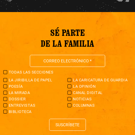
SÉ PARTE
DE LA FAMILIA
TODAS LAS SECCIONES
LA JIRIBILLA DE PAPEL
LA CARICATURA DE GUARDIA
POESÍA
LA OPINIÓN
LA MIRADA
CANAL DIGITAL
DOSSIER
NOTICIAS
ENTREVISTAS
COLUMNAS
BIBLIOTECA
SUSCRÍBETE