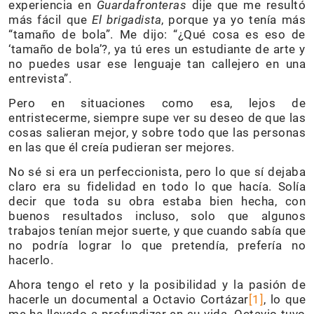
experiencia en
Guardafronteras
dije que me resultó
más fácil que
El brigadista
, porque ya yo tenía más
“tamaño de bola”. Me dijo: “¿Qué cosa es eso de
‘tamaño de bola’?, ya tú eres un estudiante de arte y
no puedes usar ese lenguaje tan callejero en una
entrevista”.
Pero en situaciones como esa, lejos de
entristecerme, siempre supe ver su deseo de que las
cosas salieran mejor, y sobre todo que las personas
en las que él creía pudieran ser mejores.
No sé si era un perfeccionista, pero lo que sí dejaba
claro era su fidelidad en todo lo que hacía. Solía
decir que toda su obra estaba bien hecha, con
buenos resultados incluso, solo que algunos
trabajos tenían mejor suerte, y que cuando sabía que
no podría lograr lo que pretendía, prefería no
hacerlo.
Ahora tengo el reto y la posibilidad y la pasión de
hacerle un documental a Octavio Cortázar
[1]
, lo que
me ha llevado a profundizar en su vida. Octavio tuvo