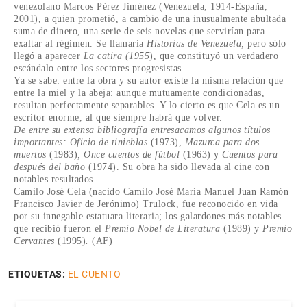
venezolano Marcos Pérez Jiménez (Venezuela, 1914-España,
2001), a quien prometió, a cambio de una inusualmente abultada
suma de dinero, una serie de seis novelas que servirían para
exaltar al régimen. Se llamaría
Historias de Venezuela,
pero sólo
llegó a aparecer
La catira
(1955
), que constituyó un verdadero
escándalo entre los sectores progresistas.
Ya se sabe: entre la obra y su autor existe la misma relación que
entre la miel y la abeja: aunque mutuamente condicionadas,
resultan perfectamente separables. Y lo cierto es que Cela es un
escritor enorme, al que siempre habrá que volver.
De entre su extensa bibliografía entresacamos algunos títulos
importantes: Oficio de tinieblas
(1973),
Mazurca para dos
muertos
(1983)
, Once cuentos de fútbol
(1963) y
Cuentos para
después del baño
(1974). Su obra ha sido llevada al cine con
notables resultados.
Camilo José Cela (nacido Camilo José María Manuel Juan Ramón
Francisco Javier de Jerónimo) Trulock, fue reconocido en vida
por su innegable estatuara literaria; los galardones más notables
que recibió fueron el
Premio Nobel de Literatura
(1989) y
Premio
Cervantes
(1995)
.
(AF)
ETIQUETAS:
EL CUENTO