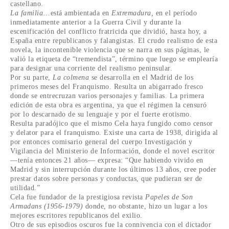
castellano.
La familia
…está ambientada en
Extremadura,
en el período
inmediatamente anterior a la Guerra Civil y durante la
escenificación del conflicto fratricida que dividió, hasta hoy, a
España entre republicanos y falangistas. El crudo realismo de esta
novela, la incontenible violencia que se narra en sus páginas, le
valió la etiqueta de “tremendista”, término que luego se emplearía
para designar una corriente del realismo peninsular.
Por su parte,
La colmena
se desarrolla en el Madrid de los
primeros meses del Franquismo. Resulta un abigarrado fresco
donde se entrecruzan varios personajes y familias. La primera
edición de esta obra es argentina, ya que el régimen la censuró
por lo descarnado de su lenguaje y por el fuerte erotismo.
Resulta paradójico que el mismo Cela haya fungido como censor
y delator para el franquismo. Existe una carta de 1938, dirigida al
por entonces comisario general del cuerpo Investigación y
Vigilancia del Ministerio de Información, donde el novel escritor
—tenía entonces 21 años— expresa: “Que habiendo vivido en
Madrid y sin interrupción durante los últimos 13 años, cree poder
prestar datos sobre personas y conductas, que pudieran ser de
utilidad.”
Cela fue fundador de la prestigiosa revista
Papeles de Son
Armadans (1956-1979)
donde, no obstante, hizo un lugar a los
mejores escritores republicanos del exilio.
Otro de sus episodios oscuros fue la connivencia con el dictador