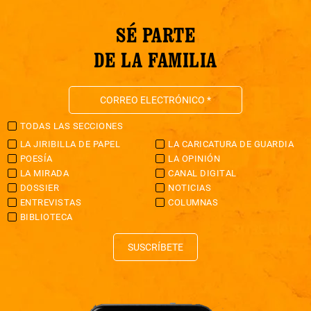
SÉ PARTE
DE LA FAMILIA
TODAS LAS SECCIONES
LA JIRIBILLA DE PAPEL
LA CARICATURA DE GUARDIA
POESÍA
LA OPINIÓN
LA MIRADA
CANAL DIGITAL
DOSSIER
NOTICIAS
ENTREVISTAS
COLUMNAS
BIBLIOTECA
SUSCRÍBETE